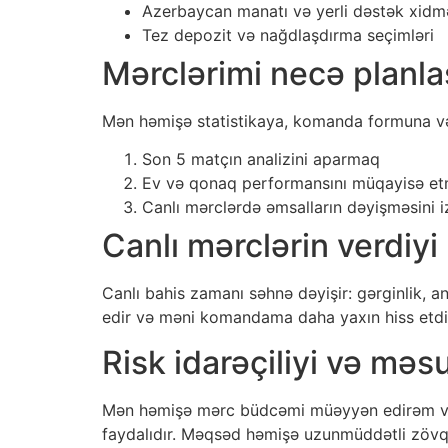
Azerbaycan manatı və yerli dəstək xidm
Tez depozit və nağdlaşdırma seçimləri
Mərclərimi necə planla
Mən həmişə statistikaya, komanda formuna və
Son 5 matçın analizini aparmaq
Ev və qonaq performansını müqayisə e
Canlı mərclərdə əmsalların dəyişməsini 
Canlı mərclərin verdiy
Canlı bahis zamanı səhnə dəyişir: gərginlik, a
edir və məni komandama daha yaxın hiss etdiri
Risk idarəçiliyi və məs
Mən həmişə mərc büdcəmi müəyyən edirəm və e
faydalıdır. Məqsəd həmişə uzunmüddətli zövq 