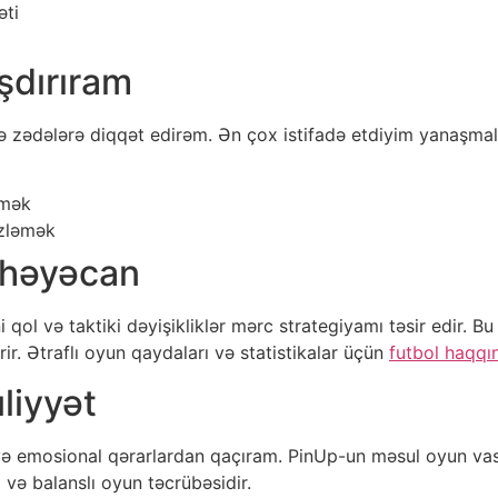
əti
şdırıram
 zədələrə diqqət edirəm. Ən çox istifadə etdiyim yanaşmal
tmək
izləmək
i həyəcan
ni qol və taktiki dəyişikliklər mərc strategiyamı təsir edir.
r. Ətraflı oyun qaydaları və statistikalar üçün
futbol haqqı
uliyyət
mosional qərarlardan qaçıram. PinUp-un məsul oyun vasitəl
və balanslı oyun təcrübəsidir.