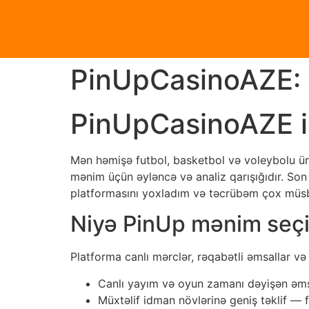
PinUpCasinoAZE: İ
PinUpCasinoAZE il
Mən həmişə futbol, basketbol və voleybolu ü
mənim üçün əyləncə və analiz qarışığıdır. S
platformasını yoxladım və təcrübəm çox müsb
Niyə PinUp mənim seç
Platforma canlı mərclər, rəqabətli əmsallar və
Canlı yayım və oyun zamanı dəyişən əms
Müxtəlif idman növlərinə geniş təklif — 