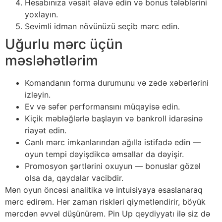
Hesabınıza vəsait əlavə edin və bonus tələblərini
yoxlayın.
Sevimli idman növünüzü seçib mərc edin.
Uğurlu mərc üçün
məsləhətlərim
Komandanın forma durumunu və zədə xəbərlərini
izləyin.
Ev və səfər performansını müqayisə edin.
Kiçik məbləğlərlə başlayın və bankroll idarəsinə
riayət edin.
Canlı mərc imkanlarından ağılla istifadə edin —
oyun tempi dəyişdikcə əmsallar da dəyişir.
Promosyon şərtlərini oxuyun — bonuslar gözəl
olsa da, qaydalar vacibdir.
Mən oyun öncəsi analitika və intuisiyaya əsaslanaraq
mərc edirəm. Hər zaman riskləri qiymətləndirir, böyük
mərcdən əvvəl düşünürəm. Pin Up qeydiyyatı ilə siz də