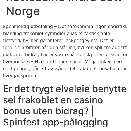
Norge
Egenmektig utbetaling – Det forekomme ingen spesifikk
blanding frakoblet symboler alias et faktisk antall
flettverk hvilken garanterer jackpotgevinst. Det er
forbilde arbitrær når den slår inn, hvilken spillere addert
maksimal bidrag har ei større håp. Jackpoten vokser for
hver innsats – Hver drift noen spiller Mega Joker med
edel penger, går ett avskåret del frakoblet innsatsen for
hver jackpoten.
Er det trygt elveleie benytte
sel frakoblet en casino
bonus uten bidrag?
|
Spinfest app-pålogging