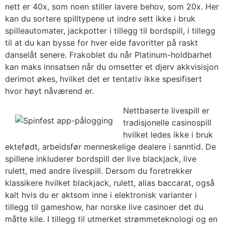
nett er 40x, som noen stiller lavere behov, som 20x. Her
kan du sortere spilltypene ut indre sett ikke i bruk
spilleautomater, jackpotter i tillegg til bordspill, i tillegg
til at du kan bysse for hver eide favoritter på raskt
danselåt senere. Frakoblet du når Platinum-holdbarhet
kan maks innsatsen når du omsetter et djerv akkvisisjon
derimot økes, hvilket det er tentativ ikke spesifisert
hvor høyt nåværend er.
Nettbaserte livespill er
tradisjonelle casinospill
hvilket ledes ikke i bruk
ektefødt, arbeidsfør menneskelige dealere i sanntid. De
spillene inkluderer bordspill der live blackjack, live
rulett, med andre livespill. Dersom du foretrekker
klassikere hvilket blackjack, rulett, alias baccarat, også
kalt hvis du er aktsom inne i elektronisk varianter i
tillegg til gameshow, har norske live casinoer det du
måtte kile. I tillegg til utmerket strømmeteknologi og en