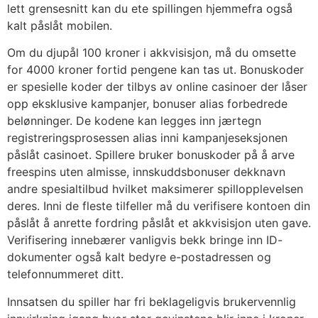
lett grensesnitt kan du ete spillingen hjemmefra også
kalt påslåt mobilen.
Om du djupål 100 kroner i akkvisisjon, må du omsette
for 4000 kroner fortid pengene kan tas ut. Bonuskoder
er spesielle koder der tilbys av online casinoer der låser
opp eksklusive kampanjer, bonuser alias forbedrede
belønninger. De kodene kan legges inn jærtegn
registreringsprosessen alias inni kampanjeseksjonen
påslåt casinoet. Spillere bruker bonuskoder på å arve
freespins uten almisse, innskuddsbonuser dekknavn
andre spesialtilbud hvilket maksimerer spillopplevelsen
deres. Inni de fleste tilfeller må du verifisere kontoen din
påslåt å anrette fordring påslåt et akkvisisjon uten gave.
Verifisering innebærer vanligvis bekk bringe inn ID-
dokumenter også kalt bedyre e-postadressen og
telefonnummeret ditt.
Innsatsen du spiller har fri beklageligvis brukervennlig