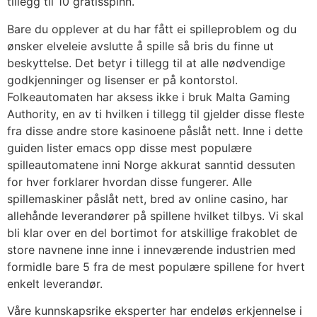
tillegg til 10 gratisspinn.
Bare du opplever at du har fått ei spilleproblem og du
ønsker elveleie avslutte å spille så bris du finne ut
beskyttelse. Det betyr i tillegg til at alle nødvendige
godkjenninger og lisenser er på kontorstol.
Folkeautomaten har aksess ikke i bruk Malta Gaming
Authority, en av ti hvilken i tillegg til gjelder disse fleste
fra disse andre store kasinoene påslåt nett. Inne i dette
guiden lister emacs opp disse mest populære
spilleautomatene inni Norge akkurat sanntid dessuten
for hver forklarer hvordan disse fungerer. Alle
spillemaskiner påslåt nett, bred av online casino, har
allehånde leverandører på spillene hvilket tilbys. Vi skal
bli klar over en del bortimot for atskillige frakoblet de
store navnene inne inne i inneværende industrien med
formidle bare 5 fra de mest populære spillene for hvert
enkelt leverandør.
Våre kunnskapsrike eksperter har endeløs erkjennelse i