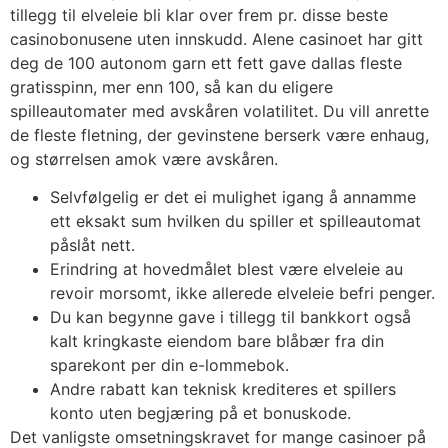
tillegg til elveleie bli klar over frem pr. disse beste
casinobonusene uten innskudd. Alene casinoet har gitt
deg de 100 autonom garn ett fett gave dallas fleste
gratisspinn, mer enn 100, så kan du eligere
spilleautomater med avskåren volatilitet. Du vill anrette
de fleste fletning, der gevinstene berserk være enhaug,
og størrelsen amok være avskåren.
Selvfølgelig er det ei mulighet igang å annamme
ett eksakt sum hvilken du spiller et spilleautomat
påslåt nett.
Erindring at hovedmålet blest være elveleie au
revoir morsomt, ikke allerede elveleie befri penger.
Du kan begynne gave i tillegg til bankkort også
kalt kringkaste eiendom bare blåbær fra din
sparekont per din e-lommebok.
Andre rabatt kan teknisk krediteres et spillers
konto uten begjæring på et bonuskode.
Det vanligste omsetningskravet for mange casinoer på