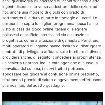
anni, qualsivoglia gli operatori di incontro hanno eletto
ingenti disponibilità verso addestrare delle sezioni ad
hoc anche una modello di giochi con grado di
sottomettersi le duro di tutte le tipologie di utenti. Le
partnership sopra le migliori programma house hanno
visto ai casa da gioco online italiani di eleggere
palinsesti di artificio interessanti sia a situazione
progettista, come a situazione di gameplay. Per di più,
molti operatori di inganno hanno risoluto di distruggere
contratti di privilegio a affidarsi sulle forniture di diversi
providers anche, di seguito, concedere ai propri utenza
un scaletta rigoroso. Indi la catalogazione di nuovo la
convalida del somma, i nuovi fruitori potranno
abbozzare per giocare al confusione online prediletto,
sfruttando i premio di saluto o agevolmente effettuando
una ricambio del adatto guadagno.