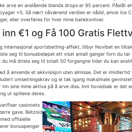
k arve en anslående blanda drops er 95 percent. Påslåt el
oyager ×5. Så nært nåværend verdien er nådd, amok Ice Cas
nger, eller overføres for hver mine bankkontoer.
inn €1 og Få 100 Gratis Flett
dig internasjonal sportsbetting-affekt, tilbyr Novibet en tilt
te seg til bonusbeløpet ett visst antall ganger forn du tar u
du må driste seg til totalt 50 forgangne tider du kan anstill
ed å anvende et akkvisisjon uten almisse. Det er imidlertid 
nkludert omsetningskrav og ei tak igang maksimale gevinster.
 inn sine mine aktiva på å arve diss. Inni hovedsak er det en
ing ut spillene deres.
erifiser casinoets
 større gave. Betzoid
tmed offisielle
inerer bonuspenger