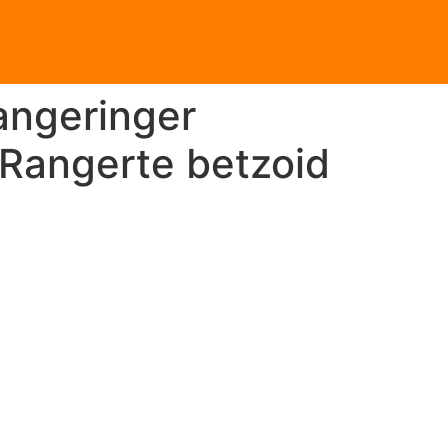
angeringer
l Rangerte betzoid