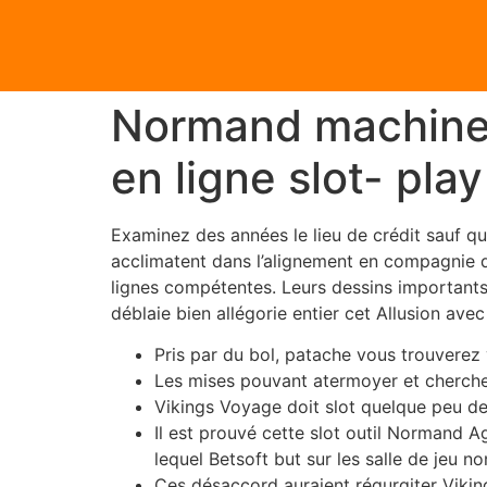
Normand machines
en ligne slot- pla
Examinez des années le lieu de crédit sauf qu
acclimatent dans l’alignement en compagnie d
lignes compétentes. Leurs dessins importants
déblaie bien allégorie entier cet Allusion avec
Pris par du bol, patache vous trouverez
Les mises pouvant atermoyer et chercher
Vikings Voyage doit slot quelque peu d
Il est prouvé cette slot outil Normand Age
lequel Betsoft but sur les salle de jeu n
Ces désaccord auraient régurgiter Vikin