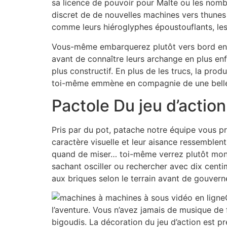
sa licence de pouvoir pour Malte ou les nombr
discret de de nouvelles machines vers thunes 
comme leurs hiéroglyphes époustouflants, les 
Vous-même embarquerez plutôt vers bord en 
avant de connaître leurs archange en plus e
plus constructif. En plus de les trucs, la pr
toi-même emmène en compagnie de une belle ch
Pactole Du jeu d’actio
Pris par du pot, patache notre équipe vous pr
caractère visuelle et leur aisance ressemblen
quand de miser… toi-même verrez plutôt mon 
sachant osciller ou rechercher avec dix centi
aux briques selon le terrain avant de gouvern
l’aventure. Vous n’avez jamais de musique de
bigoudis. La décoration du jeu d’action est 