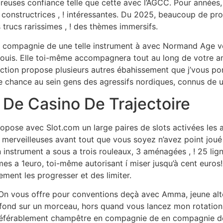
euses confiance telle que cette avec l’AGCC. Pour années, l
constructrices , ! intéressantes. Du 2025, beaucoup de prod
trucs rarissimes , ! des thèmes immersifs.
compagnie de une telle instrument à avec Normand Age v
nfouis. Elle toi-même accompagnera tout au long de votre 
oduction propose plusieurs autres ébahissement que j’vous p
ance au sein gens des agressifs nordiques, connus de un i
n De Casino De Trajectoire
opose avec Slot.com un large paires de slots activées les 
t merveilleuses avant tout que vous soyez n’avez point joué
instrument a sous a trois rouleaux, 3 aménagées , ! 25 li
mes a 1euro, toi-même autorisant í miser jusqu’à cent euros
ement les progresser et des limiter.
On vous offre pour conventions deçà avec Amma, jeune alte
 fond sur un morceau, hors quand vous lancez mon rotation
préférablement champêtre en compagnie de en compagnie de p