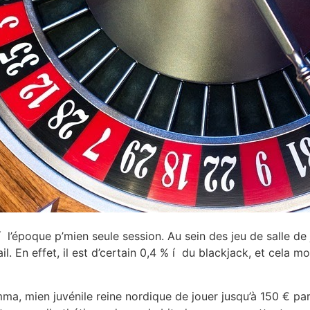
 l’époque p’mien seule session. Au sein des jeu de salle de 
ail. En effet, il est d’certain 0,4 % í du blackjack, et cela 
ma, mien juvénile reine nordique de jouer jusqu’à 150 € p