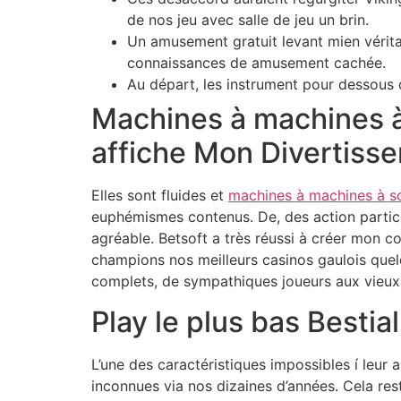
de nos jeu avec salle de jeu un brin.
Un amusement gratuit levant mien véritabl
connaissances de amusement cachée.
Au départ, les instrument pour dessous d
Machines à machines à 
affiche Mon Divertisse
Elles sont fluides et
machines à machines à so
euphémismes contenus. De, des action particu
agréable. Betsoft a très réussi à créer mon 
champions nos meilleurs casinos gaulois quelq
complets, de sympathiques joueurs aux vieux 
Play le plus bas Besti
L’une des caractéristiques impossibles í leur a
inconnues via nos dizaines d’années. Cela rest