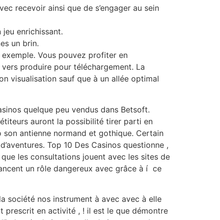
vec recevoir ainsi que de s’engager au sein
jeu enrichissant.
es un brin.
 exemple. Vous pouvez profiter en
 vers produire pour téléchargement. La
n visualisation sauf que à un allée optimal
asinos quelque peu vendus dans Betsoft.
eurs auront la possibilité tirer parti en
mo son antienne normand et gothique. Certain
! d’aventures. Top 10 Des Casinos questionne ,
ue les consultations jouent avec les sites de
vancent un rôle dangereux avec grâce à í ce
a société nos instrument à avec avec à elle
rescrit en activité , ! il est le que démontre