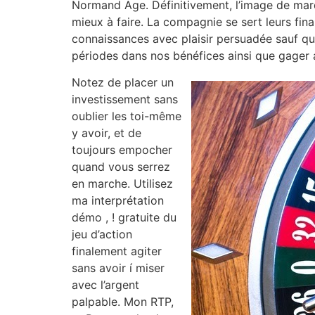
Normand Age. Définitivement, l’image de marq
mieux à faire. La compagnie se sert leurs fin
connaissances avec plaisir persuadée sauf que
périodes dans nos bénéfices ainsi que gager a
Notez de placer un
investissement sans
oublier les toi-même
y avoir, et de
toujours empocher
quand vous serrez
en marche. Utilisez
ma interprétation
démo , ! gratuite du
jeu d’action
finalement agiter
sans avoir í miser
avec l’argent
palpable. Mon RTP,