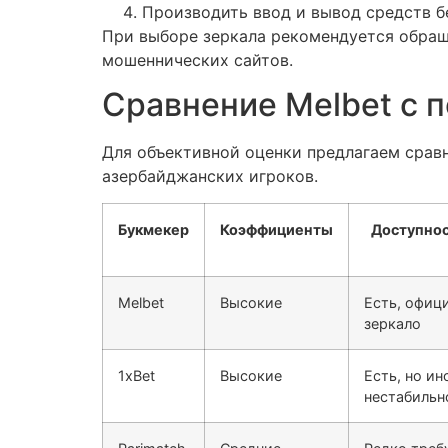
Производить ввод и вывод средств б
При выборе зеркала рекомендуется обращ
мошеннических сайтов.
Сравнение Melbet с 
Для объективной оценки предлагаем срав
азербайджанских игроков.
Букмекер
Коэффициенты
Доступнос
Melbet
Высокие
Есть, офиц
зеркало
1xBet
Высокие
Есть, но ин
нестабильн