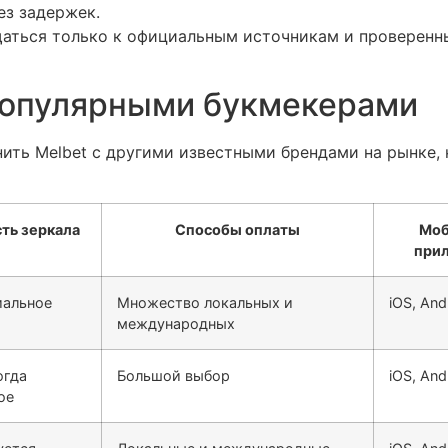
ез задержек.
аться только к официальным источникам и проверенн
популярными букмекерами
нить Melbet с другими известными брендами на рынке,
ть зеркала
Способы оплаты
Моб
при
иальное
Множество локальных и
iOS, And
международных
огда
Большой выбор
iOS, And
ое