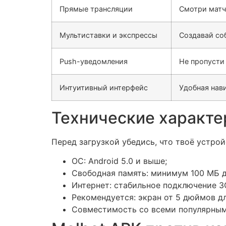
Прямые трансляции
Смотри матч
Мультиставки и экспрессы
Создавай со
Push-уведомления
Не пропусти
Интуитивный интерфейс
Удобная нав
Технические характе
Перед загрузкой убедись, что твоё устрой
ОС: Android 5.0 и выше;
Свободная память: минимум 100 МБ д
Интернет: стабильное подключение 3G
Рекомендуется: экран от 5 дюймов д
Совместимость со всеми популярными