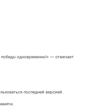
и победы одновременно!» — отмечает
ользоваться последней версией.
памяти.