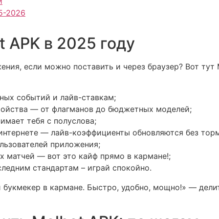
и
5-2026
 APK в 2025 году
ения, если можно поставить и через браузер? Вот тут 
ных событий и лайв-ставкам;
ройства — от флагманов до бюджетных моделей;
имает тебя с полуслова;
интернете — лайв-коэффициенты обновляются без тор
льзователей приложения;
 матчей — вот это кайф прямо в кармане!;
следним стандартам – играй спокойно.
 букмекер в кармане. Быстро, удобно, мощно!» — дели