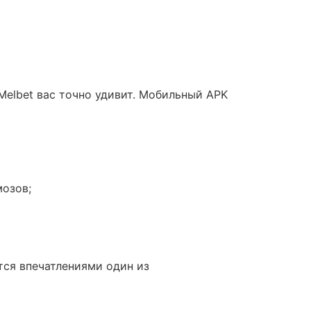
Melbet вас точно удивит. Мобильный APK
мозов;
тся впечатлениями один из