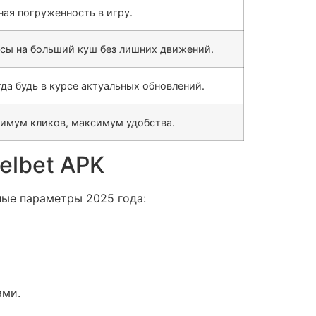
ная погруженность в игру.
сы на больший куш без лишних движений.
гда будь в курсе актуальных обновлений.
имум кликов, максимум удобства.
elbet APK
вные параметры 2025 года:
ами.