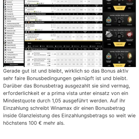
Gerade gut ist und bleibt, wirklich so das Bonus aktiv
sehr faire Bonusbedingungen geknüpft ist und bleibt.
Darüber das Bonusbetrag ausgezahlt sie sind vermag,
erforderlichkeit er a prima vista unter einsatz von ein
Mindestquote durch 1,05 ausgeführt werden. Auf ihr
Einzahlung schreibt Winamax dir einen Bonusbetrag
inside Glanzleistung des Einzahlungsbetrags so weit wie
höchstens 100 € mehr als.
mostbet
pin up
pin up
pin up
mostbet