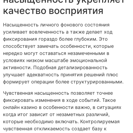
качество восприятия
Насыщенность личного фонового состояния
усиливает вовлеченность а также делает ход
фиксирования гораздо более глубоким. Это
способствует замечать особенности, которые
нередко могут оставаться незамеченными в
условиях низком масштабе эмоциональной
активности. Подобная детализированность
улучшает адекватность принятия решений плюс
формирует операции более структурированными.
Чувственная насыщенность позволяет точнее
фиксировать изменения в ходе событий. Такое
онлайн казино в особенности важно, в ситуациях
когда итог зависит от незаметных различий,
которые необходимо включать. Контролируемая
чувственная откликаемость создает базу к