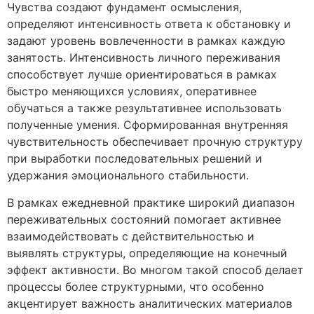
Чувства создают фундамент осмысления,
определяют интенсивность ответа к обстановку и
задают уровень вовлеченности в рамках каждую
занятость. Интенсивность личного переживания
способствует лучше ориентироваться в рамках
быстро меняющихся условиях, оперативнее
обучаться а также результативнее использовать
полученные умения. Сформированная внутренняя
чувствительность обеспечивает прочную структуру
при выработки последовательных решений и
удержания эмоционального стабильности.
В рамках ежедневной практике широкий диапазон
переживательных состояний помогает активнее
взаимодействовать с действительностью и
выявлять структуры, определяющие на конечный
эффект активности. Во многом такой способ делает
процессы более структурными, что особенно
акцентирует важность аналитических материалов