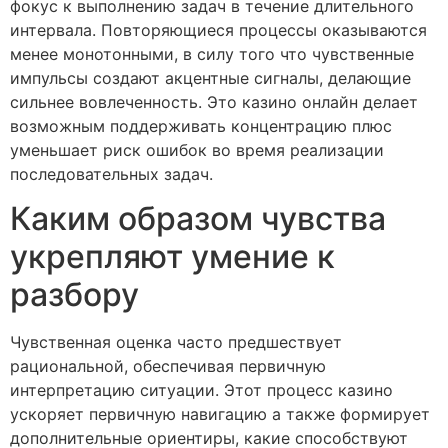
фокус к выполнению задач в течение длительного
интервала. Повторяющиеся процессы оказываются
менее монотонными, в силу того что чувственные
импульсы создают акцентные сигналы, делающие
сильнее вовлеченность. Это казино онлайн делает
возможным поддерживать концентрацию плюс
уменьшает риск ошибок во время реализации
последовательных задач.
Каким образом чувства
укрепляют умение к
разбору
Чувственная оценка часто предшествует
рациональной, обеспечивая первичную
интерпретацию ситуации. Этот процесс казино
ускоряет первичную навигацию а также формирует
дополнительные ориентиры, какие способствуют