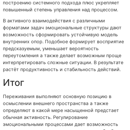
построению системного подхода плюс укрепляет
повышенный степень управления над процессом.
В активного взаимодействия c различными
форматами задач эмоциональные структуры дают
возможность сформировать устойчивую модель
внутренних опор. Подобное формирует восприятие
предсказуемым, уменьшает вероятность
переутомления а также делает возможным проще
интерпретировать сложные ситуации. В результате
растёт продуктивность и стабильность действий.
Итог
Переживания выполняют основную позицию в
осмыслении внешнего пространства а также
определяют в какой мере насыщенной предстает
обычная активность. Регулирование
эмоциональными процессами дает возможность