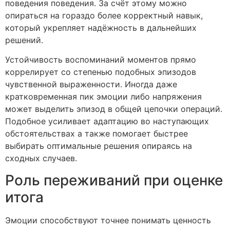
поведения поведения. За счёт этому можно
опираться на гораздо более корректный навык,
который укрепляет надёжность в дальнейших
решений.
Устойчивость воспоминаний моментов прямо
коррелирует со степенью подобных эпизодов
чувственной выраженности. Иногда даже
кратковременная пик эмоции либо напряжения
может выделить эпизод в общей цепочки операций.
Подобное усиливает адаптацию во наступающих
обстоятельствах а также помогает быстрее
выбирать оптимальные решения опираясь на
сходных случаев.
Роль переживаний при оценке
итога
Эмоции способствуют точнее понимать ценность