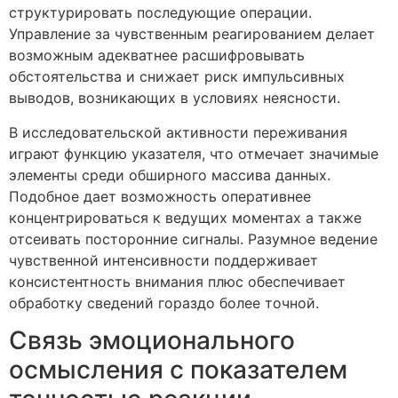
структурировать последующие операции.
Управление за чувственным реагированием делает
возможным адекватнее расшифровывать
обстоятельства и снижает риск импульсивных
выводов, возникающих в условиях неясности.
В исследовательской активности переживания
играют функцию указателя, что отмечает значимые
элементы среди обширного массива данных.
Подобное дает возможность оперативнее
концентрироваться к ведущих моментах а также
отсеивать посторонние сигналы. Разумное ведение
чувственной интенсивности поддерживает
консистентность внимания плюс обеспечивает
обработку сведений гораздо более точной.
Связь эмоционального
осмысления с показателем