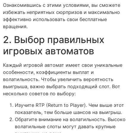
Ознакомившись с этими условиями, вы сможете
избежать неприятных сюрпризов и максимально
эффективно использовать свои бесплатные
вращения.
2. Выбор правильных
игровых автоматов
Каждый игровой автомат имеет свои уникальные
особенности, коэффициенты выплат и
волатильность. Чтобы увеличить вероятность
выигрыша, важно выбрать подходящий слот. Вот
несколько советов по выбору:
Изучите RTP (Return to Player). Чем выше этот
показатель, тем больше шансов на выигрыш.
Обратите внимание на волатильность. Высоко
волатильные слоты могут давать крупные