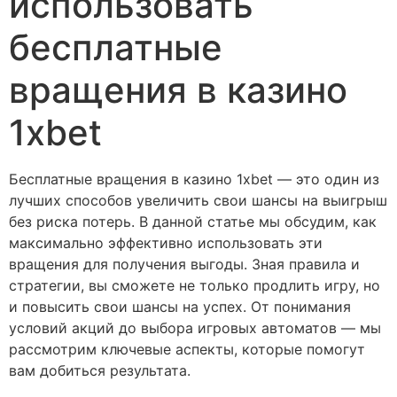
использовать
бесплатные
вращения в казино
1xbet
Бесплатные вращения в казино 1xbet — это один из
лучших способов увеличить свои шансы на выигрыш
без риска потерь. В данной статье мы обсудим, как
максимально эффективно использовать эти
вращения для получения выгоды. Зная правила и
стратегии, вы сможете не только продлить игру, но
и повысить свои шансы на успех. От понимания
условий акций до выбора игровых автоматов — мы
рассмотрим ключевые аспекты, которые помогут
вам добиться результата.