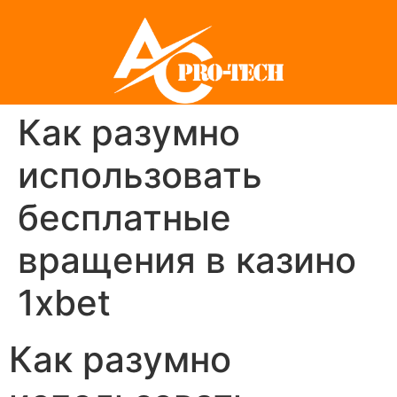
Как разумно
использовать
бесплатные
вращения в казино
1xbet
Как разумно