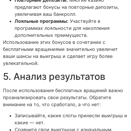
Повторные депозиты:
Многие казино
предлагают бонусы на повторные депозиты,
увеличивая ваш банкролл.
Лояльные программы:
Участвуйте в
программах лояльности для накопления
дополнительных преимуществ.
Использование этих бонусов в сочетании с
бесплатными вращениями значительно увеличит
ваши шансы на выигрыш и сделает игру более
увлекательной.
5. Анализ результатов
После использования бесплатных вращений важно
проанализировать свои результаты. Обратите
внимание на то, что сработало, а что нет:
Записывайте, какие слоты принесли выигрыш и
какие — нет.
Сравните свои выигрыши с изначальным