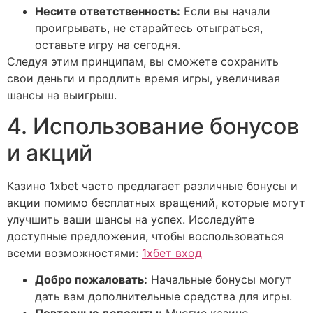
Несите ответственность:
Если вы начали
проигрывать, не старайтесь отыграться,
оставьте игру на сегодня.
Следуя этим принципам, вы сможете сохранить
свои деньги и продлить время игры, увеличивая
шансы на выигрыш.
4. Использование бонусов
и акций
Казино 1xbet часто предлагает различные бонусы и
акции помимо бесплатных вращений, которые могут
улучшить ваши шансы на успех. Исследуйте
доступные предложения, чтобы воспользоваться
всеми возможностями:
1хбет вход
Добро пожаловать:
Начальные бонусы могут
дать вам дополнительные средства для игры.