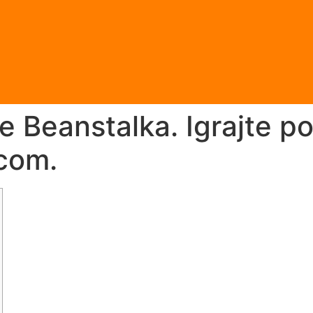
je Beanstalka. Igrajte 
.com.