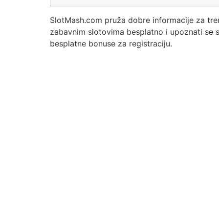
SlotMash.com pruža dobre informacije za tre
zabavnim slotovima besplatno i upoznati se s 
besplatne bonuse za registraciju.
mostbet
pin up
pin up
pin up
mostbet
Pin-Up
Pin-Up
Melbet
Melbet
Melbet