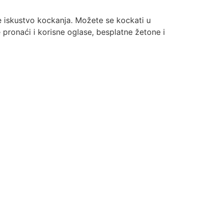
e iskustvo kockanja. Možete se kockati u
 pronaći i korisne oglase, besplatne žetone i