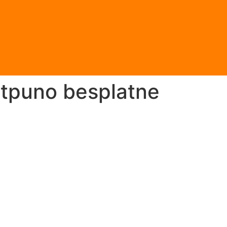
potpuno besplatne