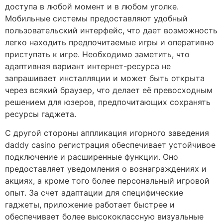
доступа в любой момент и в любом уголке.
Мобильные системы предоставляют удобный
пользовательский интерфейс, что дает возможность
легко находить предпочитаемые игры и оперативно
приступать к игре. Необходимо заметить, что
адаптивная вариант интернет-ресурса не
запрашивает инсталляции и может быть открыта
через всякий браузер, что делает её превосходным
решением для юзеров, предпочитающих сохранять
ресурсы гаджета.
С другой стороны аппликация игорного заведения
daddy casino регистрация обеспечивает устойчивое
подключение и расширенные функции. Оно
предоставляет уведомления о вознаграждениях и
акциях, а кроме того более персональный игровой
опыт. За счет адаптации для специфические
гаджеты, приложение работает быстрее и
обеспечивает более высококлассную визуальные