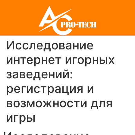
Исследование
интернет игорных
заведений:
регистрация и
возможности для
игры