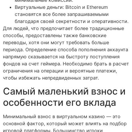
минимальные комиссии.
Виртуальные деньги: Bitcoin и Ethereum
становятся все более запрашиваемыми
благодаря своей секретности и оперативности.
Для людей, что предпочитает более традиционные
способы, предоставлены также банковские
переводы, хотя они могут требовать больше
периода. Определение способа пополнения аккаунта
напрямую сказывается на быстроту поступления
фондов на счет геймера. Необходимо брать в расчет
ограничения на операции и вероятные платежи,
чтобы избежать непредвиденных затрат.
Самый маленький взнос и
особенности его вклада
Минимальный взнос в виртуальном казино — это
основной фактор, который может влиять на подбор
игровой платформы. Большинство игроки