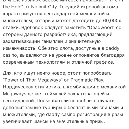
the Hole” от Nolimit City. Текущий игровой автомат
характеризуется нестандартной механикой и
множителем, который может доходить до 60,000x
ставки. Вдобавок следует заметить “Deadwood” со
стороны данного разработчика, предлагающий
захватывающий геймплей и значительную
изменчивость. Обе этих слота, доступные в daddy
casino, выделяются на уровне оппонентов благодаря
современным технологиям и отличной графике.
Для, кто ищут нечто новое, стоит попробовать
“Power of Thor Megaways” от Pragmatic Play.
Нордическая стилистика в комбинации с механикой
Megaways делает геймплей захватывающей и
неожиданной. Пользователи способны получать
дополнительные турниры с бесплатными спинами и
множителями, где daddy casino регистрация в разы
увеличивает шансы на значительные призы.