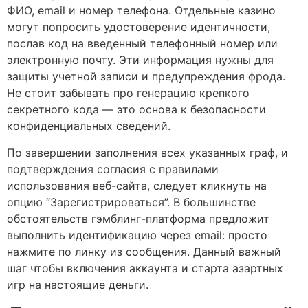
ФИО, email и номер телефона. Отдельные казино
могут попросить удостоверение идентичности,
послав код на введенный телефонный номер или
электронную почту. Эти информация нужны для
защиты учетной записи и предупреждения фрода.
Не стоит забывать про генерацию крепкого
секретного кода — это основа к безопасности
конфиденциальных сведений.
По завершении заполнения всех указанных граф, и
подтверждения согласия с правилами
использования веб-сайта, следует кликнуть на
опцию “Зарегистрироваться”. В большинстве
обстоятельств гэмблинг-платформа предложит
выполнить идентификацию через email: просто
нажмите по линку из сообщения. Данный важный
шаг чтобы включения аккаунта и старта азартных
игр на настоящие деньги.