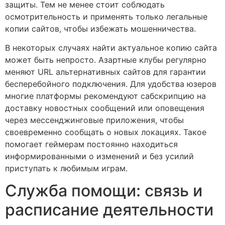
защиты. Тем не менее стоит соблюдать
осмотрительность и применять только легальные
копии сайтов, чтобы избежать мошенничества.
В некоторых случаях найти актуальное копию сайта
может быть непросто. Азартные клубы регулярно
меняют URL альтернативных сайтов для гарантии
бесперебойного подключения. Для удобства юзеров
многие платформы рекомендуют сабскрипцию на
доставку новостных сообщений или оповещения
через мессенджинговые приложения, чтобы
своевременно сообщать о новых локациях. Такое
помогает геймерам постоянно находиться
информированными о изменений и без усилий
приступать к любимым играм.
Служба помощи: связь и
расписание деятельности