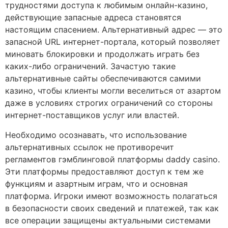
трудностями доступа к любимым онлайн-казино,
действующие запасные адреса становятся
настоящим спасением. Альтернативный адрес — это
запасной URL интернет-портала, который позволяет
миновать блокировки и продолжать играть без
каких-либо ограничений. Зачастую такие
альтернативные сайты обеспечиваются самими
казино, чтобы клиенты могли веселиться от азартом
даже в условиях строгих ограничений со стороны
интернет-поставщиков услуг или властей.
Необходимо осознавать, что использование
альтернативных ссылок не противоречит
регламентов гэмблинговой платформы daddy casino.
Эти платформы предоставляют доступ к тем же
функциям и азартным играм, что и основная
платформа. Игроки имеют возможность полагаться
в безопасности своих сведений и платежей, так как
все операции защищены актуальными системами