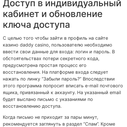
Доступ в индивидуальный
кабинет и обновление
ключа доступа
С целью того чтобы зайти в профиль на сайте
казино daddy casino, пользователю необходимо
ввести свои данные для входа: логин и пароль. В
обстоятельствах потери секретного кода,
предусмотрена простая процесс его
восстановления. На платформе входа следует
нажать по линку “Забыли пароль?” Впоследствии
этого программа попросит вписать e-mail почтового
ящика, привязанный к аккаунту. На указанный email
будет выслано письмо с указаниями по
восстановлению доступа.
Когда письмо не приходит за пары минут,
рекомендуется заглянуть в раздел “Спам”. Кроме