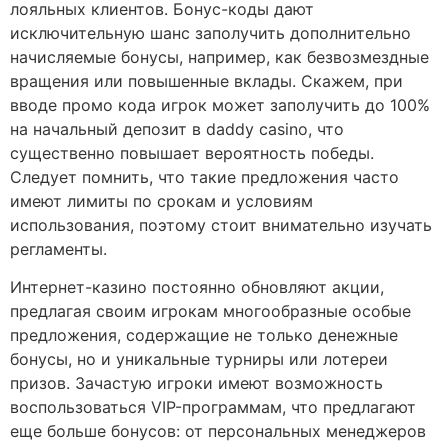
лояльных клиентов. Бонус-коды дают
исключительную шанс заполучить дополнительно
начисляемые бонусы, например, как безвозмездные
вращения или повышенные вклады. Скажем, при
вводе промо кода игрок может заполучить до 100%
на начальный депозит в daddy casino, что
существенно повышает вероятность победы.
Следует помнить, что такие предложения часто
имеют лимиты по срокам и условиям
использования, поэтому стоит внимательно изучать
регламенты.
Интернет-казино постоянно обновляют акции,
предлагая своим игрокам многообразные особые
предложения, содержащие не только денежные
бонусы, но и уникальные турниры или лотереи
призов. Зачастую игроки имеют возможность
воспользоваться VIP-программам, что предлагают
еще больше бонусов: от персональных менеджеров