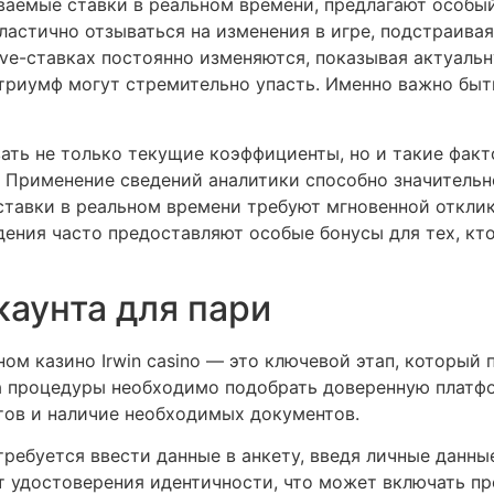
ваемые ставки в реальном времени, предлагают особый
ластично отзываться на изменения в игре, подстраивая
ive-ставках постоянно изменяются, показывая актуальн
ё триумф могут стремительно упасть. Именно важно бы
вать не только текущие коэффициенты, но и такие факт
 Применение сведений аналитики способно значительн
тавки в реальном времени требуют мгновенной отклик
ения часто предоставляют особые бонусы для тех, кто 
каунта для пари
ом казино Irwin casino — это ключевой этап, который
ка процедуры необходимо подобрать доверенную плат
нтов и наличие необходимых документов.
ребуется ввести данные в анкету, введя личные данные
 удостоверения идентичности, что может включать пр