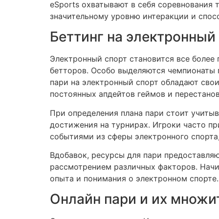
eSports охватывают в себя соревнования т
значительному уровню интеракции и спос
Беттинг на электронный
Электронный спорт становится все более 
бетторов. Особо выделяются чемпионаты п
пари на электронный спорт обладают свои
постоянных апдейтов геймов и перестанов
При определения плана пари стоит учитыв
достижения на турнирах. Игроки часто п
событиями из сферы электронного спорта,
Вдобавок, ресурсы для пари предоставляю
рассмотрением различных факторов. Начи
опыта и понимания о электронном спорте.
Онлайн пари и их множи