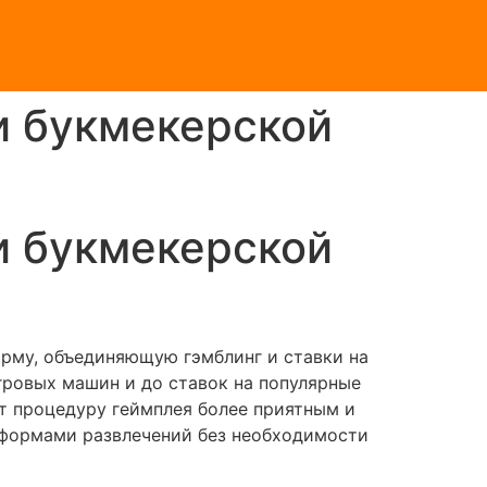
и букмекерской
и букмекерской
рму, объединяющую гэмблинг и ставки на
игровых машин и до ставок на популярные
т процедуру геймплея более приятным и
 формами развлечений без необходимости