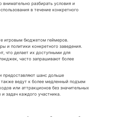
о внимательно разбирать условия и
спользования в течение конкретного
те игровым бюджетом геймеров.
ры и политики конкретного заведения.
т, что делает их доступными для
блэкджек, часто запрашивают более
ки предоставляют шанс дольше
ы также ведут к более медленный подъем
одов или аттракционов без значительных
 и задач каждого участника.