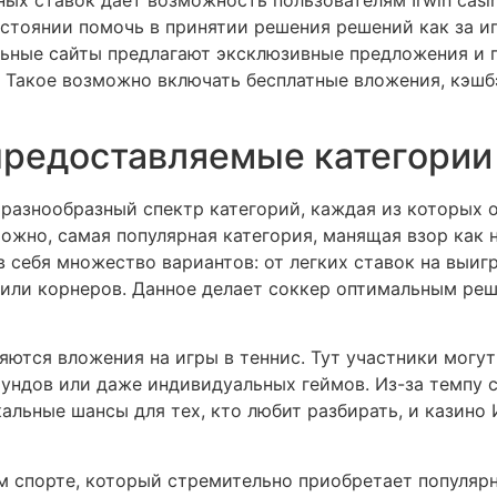
остоянии помочь в принятии решения решений как за и
ельные сайты предлагают эксклюзивные предложения и
. Такое возможно включать бесплатные вложения, кэшб
предоставляемые категории
разнообразный спектр категорий, каждая из которых 
ожно, самая популярная категория, манящая взор как н
в себя множество вариантов: от легких ставок на выиг
в или корнеров. Данное делает соккер оптимальным р
ются вложения на игры в теннис. Тут участники могут
аундов или даже индивидуальных геймов. Из-за темпу 
кальные шансы для тех, кто любит разбирать, и казино
ом спорте, который стремительно приобретает популяр