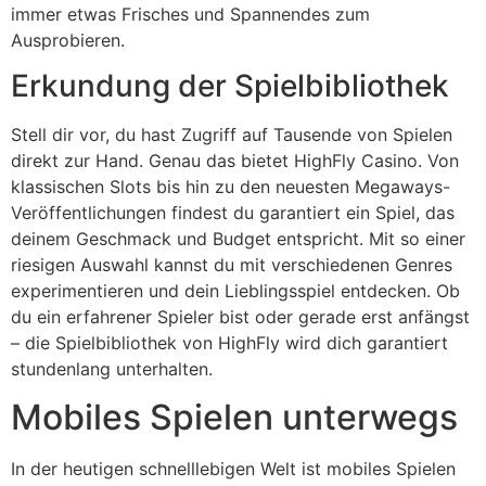
immer etwas Frisches und Spannendes zum
Ausprobieren.
Erkundung der Spielbibliothek
Stell dir vor, du hast Zugriff auf Tausende von Spielen
direkt zur Hand. Genau das bietet HighFly Casino. Von
klassischen Slots bis hin zu den neuesten Megaways-
Veröffentlichungen findest du garantiert ein Spiel, das
deinem Geschmack und Budget entspricht. Mit so einer
riesigen Auswahl kannst du mit verschiedenen Genres
experimentieren und dein Lieblingsspiel entdecken. Ob
du ein erfahrener Spieler bist oder gerade erst anfängst
– die Spielbibliothek von HighFly wird dich garantiert
stundenlang unterhalten.
Mobiles Spielen unterwegs
In der heutigen schnelllebigen Welt ist mobiles Spielen