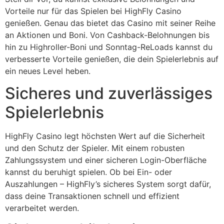
Vorteile nur für das Spielen bei HighFly Casino
genießen. Genau das bietet das Casino mit seiner Reihe
an Aktionen und Boni. Von Cashback-Belohnungen bis
hin zu Highroller-Boni und Sonntag-ReLoads kannst du
verbesserte Vorteile genießen, die dein Spielerlebnis auf
ein neues Level heben.
Sicheres und zuverlässiges
Spielerlebnis
HighFly Casino legt höchsten Wert auf die Sicherheit
und den Schutz der Spieler. Mit einem robusten
Zahlungssystem und einer sicheren Login-Oberfläche
kannst du beruhigt spielen. Ob bei Ein- oder
Auszahlungen – HighFly’s sicheres System sorgt dafür,
dass deine Transaktionen schnell und effizient
verarbeitet werden.