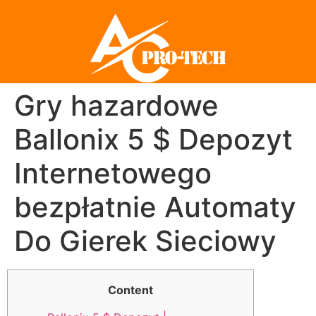
Gry hazardowe
Ballonix 5 $ Depozyt
Internetowego
bezpłatnie Automaty
Do Gierek Sieciowy
Content