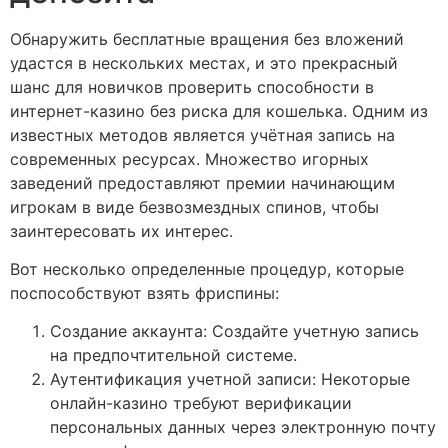
Обнаружить бесплатные вращения без вложений
удастся в нескольких местах, и это прекрасный
шанс для новичков проверить способности в
интернет-казино без риска для кошелька. Одним из
известных методов является учётная запись на
современных ресурсах. Множество игорных
заведений предоставляют премии начинающим
игрокам в виде безвозмездных спинов, чтобы
заинтересовать их интерес.
Вот несколько определенные процедур, которые
поспособствуют взять фриспины:
Создание аккаунта: Создайте учетную запись
на предпочтительной системе.
Аутентификация учетной записи: Некоторые
онлайн-казино требуют верификации
персональных данных через электронную почту