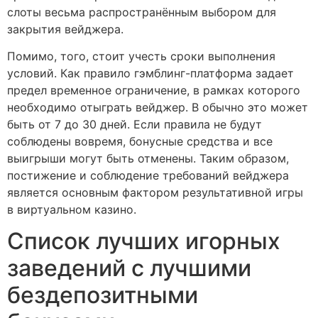
слоты весьма распространённым выбором для
закрытия вейджера.
Помимо, того, стоит учесть сроки выполнения
условий. Как правило гэмблинг-платформа задает
предел временное ограничение, в рамках которого
необходимо отыграть вейджер. В обычно это может
быть от 7 до 30 дней. Если правила не будут
соблюдены вовремя, бонусные средства и все
выигрыши могут быть отменены. Таким образом,
постижение и соблюдение требований вейджера
является основным фактором результативной игры
в виртуальном казино.
Список лучших игорных
заведений с лучшими
бездепозитными