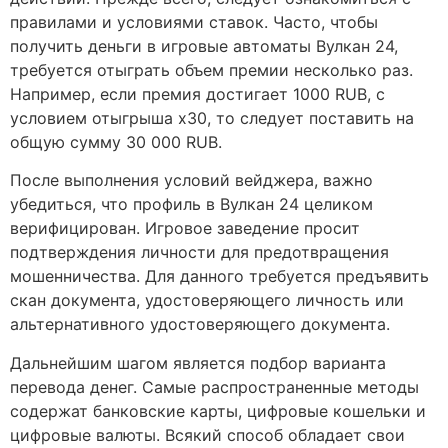
правилами и условиями ставок. Часто, чтобы
получить деньги в игровые автоматы Вулкан 24,
требуется отыграть объем премии несколько раз.
Например, если премия достигает 1000 RUB, с
условием отыгрыша x30, то следует поставить на
общую сумму 30 000 RUB.
После выполнения условий вейджера, важно
убедиться, что профиль в Вулкан 24 целиком
верифицирован. Игровое заведение просит
подтверждения личности для предотвращения
мошенничества. Для данного требуется предъявить
скан документа, удостоверяющего личность или
альтернативного удостоверяющего документа.
Дальнейшим шагом является подбор варианта
перевода денег. Самые распространенные методы
содержат банковские карты, цифровые кошельки и
цифровые валюты. Всякий способ обладает свои