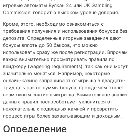
игровые автоматы Вулкан 24 или UK Gambling
Commission, говорит о высоком уровне доверия.
Кроме, этого, необходимо ознакомиться с
требования получения и использования бонусов без
депозита. Определенные игорные заведения дают
бонусы вплоть до 50 баксов, что можно
использовать сразу же после регистрации. Впрочем
важно внимательно просматривать правила по
вейджеру (wagering requirements), так как они могут
значительно меняться. Например, некоторые
онлайн-казино запрашивают отыгрыша в двадцать-
тридцать раз от суммы бонуса, прежде чем станет
возможным снятие выигрыша. Внимательное анализ
данных правил поспособствует уклониться от
нежелательных подводных камней и превратить
процесс игры более захватывающим и доходным.
Определение