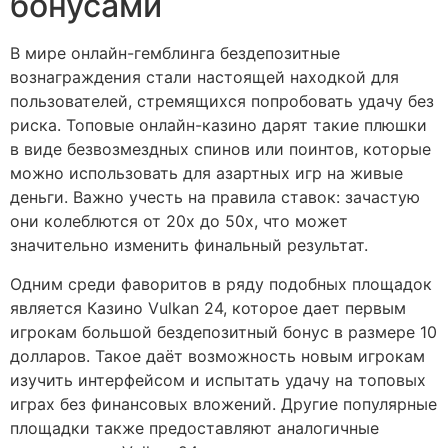
бонусами
В мире онлайн-гемблинга бездепозитные
вознаграждения стали настоящей находкой для
пользователей, стремящихся попробовать удачу без
риска. Топовые онлайн-казино дарят такие плюшки
в виде безвозмездных спинов или поинтов, которые
можно использовать для азартных игр на живые
деньги. Важно учесть на правила ставок: зачастую
они колеблются от 20x до 50x, что может
значительно изменить финальный результат.
Одним среди фаворитов в ряду подобных площадок
является Казино Vulkan 24, которое дает первым
игрокам большой бездепозитный бонус в размере 10
долларов. Такое даёт возможность новым игрокам
изучить интерфейсом и испытать удачу на топовых
играх без финансовых вложений. Другие популярные
площадки также предоставляют аналогичные