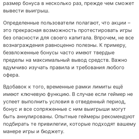
размер бонуса в несколько раз, прежде чем сможет
вывести выигрыш.
Определенные пользователи полагают, что акции –
это прекрасная возможность протестировать игры
без опасности для своего капитала. Впрочем, не все
вознаграждения равноценно полезны. К примеру,
безвложенные бонусы часто имеют твердые
пределы на максимальный вывод средств. Важно
вдумчиво изучать правила и требования любого
офера.
Вдобавок к того, временные рамки лимиты ещё
имеют ключевую функцию. В случае если геймер не
успеет выполнить условия в отведенный период,
бонус и все сопряженные с ним выигрыши могут
быть аннулированы. Опытные геймеры рекомендуют
подбирать те привилегии, которые подходят вашему
манере игры и бюджету.