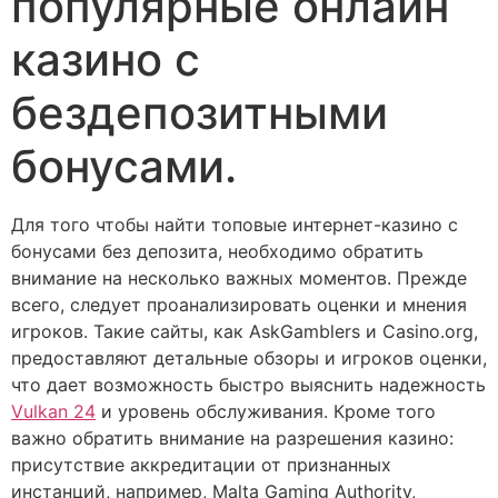
популярные онлайн
казино с
бездепозитными
бонусами.
Для того чтобы найти топовые интернет-казино с
бонусами без депозита, необходимо обратить
внимание на несколько важных моментов. Прежде
всего, следует проанализировать оценки и мнения
игроков. Такие сайты, как AskGamblers и Casino.org,
предоставляют детальные обзоры и игроков оценки,
что дает возможность быстро выяснить надежность
Vulkan 24
и уровень обслуживания. Кроме того
важно обратить внимание на разрешения казино:
присутствие аккредитации от признанных
инстанций, например, Malta Gaming Authority,