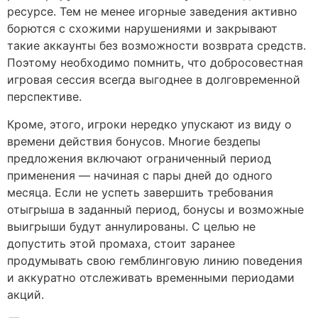
ресурсе. Тем не менее игорные заведения активно
борются с схожими нарушениями и закрывают
такие аккаунты без возможности возврата средств.
Поэтому необходимо помнить, что добросовестная
игровая сессия всегда выгоднее в долговременной
перспективе.
Кроме, этого, игроки нередко упускают из виду о
времени действия бонусов. Многие бездепы
предложения включают ограниченный период
применения — начиная с пары дней до одного
месяца. Если не успеть завершить требования
отыгрыша в заданный период, бонусы и возможные
выигрыши будут аннулированы. С целью не
допустить этой промаха, стоит заранее
продумывать свою гемблинговую линию поведения
и аккуратно отслеживать временными периодами
акций.