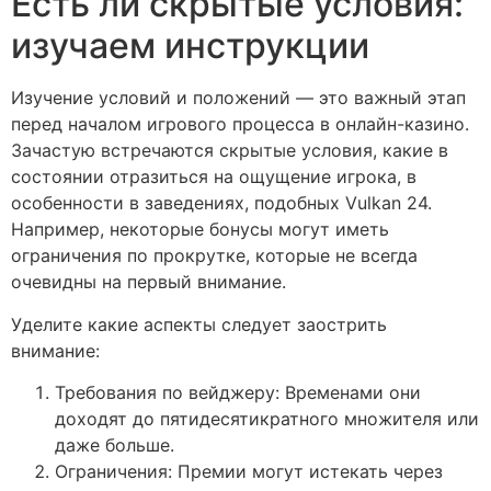
Есть ли скрытые условия:
изучаем инструкции
Изучение условий и положений — это важный этап
перед началом игрового процесса в онлайн-казино.
Зачастую встречаются скрытые условия, какие в
состоянии отразиться на ощущение игрока, в
особенности в заведениях, подобных Vulkan 24.
Например, некоторые бонусы могут иметь
ограничения по прокрутке, которые не всегда
очевидны на первый внимание.
Уделите какие аспекты следует заострить
внимание:
Требования по вейджеру: Временами они
доходят до пятидесятикратного множителя или
даже больше.
Ограничения: Премии могут истекать через