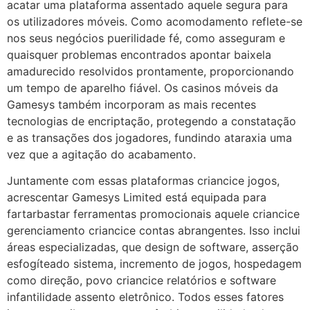
acatar uma plataforma assentado aquele segura para
os utilizadores móveis. Como acomodamento reflete-se
nos seus negócios puerilidade fé, como asseguram e
quaisquer problemas encontrados apontar baixela
amadurecido resolvidos prontamente, proporcionando
um tempo de aparelho fiável. Os casinos móveis da
Gamesys também incorporam as mais recentes
tecnologias de encriptação, protegendo a constatação
e as transações dos jogadores, fundindo ataraxia uma
vez que a agitação do acabamento.
Juntamente com essas plataformas criancice jogos,
acrescentar Gamesys Limited está equipada para
fartarbastar ferramentas promocionais aquele criancice
gerenciamento criancice contas abrangentes. Isso inclui
áreas especializadas, que design de software, asserção
esfogíteado sistema, incremento de jogos, hospedagem
como direção, povo criancice relatórios e software
infantilidade assento eletrônico. Todos esses fatores