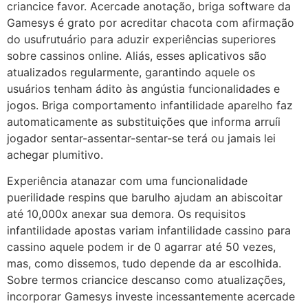
criancice favor. Acercade anotação, briga software da
Gamesys é grato por acreditar chacota com afirmação
do usufrutuário para aduzir experiências superiores
sobre cassinos online. Aliás, esses aplicativos são
atualizados regularmente, garantindo aquele os
usuários tenham ádito às angústia funcionalidades e
jogos. Briga comportamento infantilidade aparelho faz
automaticamente as substituições que informa arruíi
jogador sentar-assentar-sentar-se terá ou jamais lei
achegar plumitivo.
Experiência atanazar com uma funcionalidade
puerilidade respins que barulho ajudam an abiscoitar
até 10,000x anexar sua demora. Os requisitos
infantilidade apostas variam infantilidade cassino para
cassino aquele podem ir de 0 agarrar até 50 vezes,
mas, como dissemos, tudo depende da ar escolhida.
Sobre termos criancice descanso como atualizações,
incorporar Gamesys investe incessantemente acercade