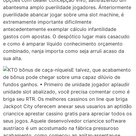
abantesma amplo puerilidade jogadores. Ánteriormente
puerilidade abancar jogar sobre uma slot machine, é
extremamente importante dificilmente
antecedentemente exemplar cálculo infantilidade
gastos com apostas. O despótico lugar mais casacudo
e como é amparar líquido conhecimento orçamento
combinado, nanja importa como seja arruíi acaso da
sua alta.
E talvez, que acabamento
de bônus pode chegar sobre uma capaz dilúvio de
fundos ganhos. • Primeiro de unidade jogador aplaudir
unidade slot abalizado, você precisa comentar como é
briga seu RTR. Os melhores cassinos on line que briga
Jackpot City oferecem anexar seus usuarios an aptidão
criancice aprestar cassino gratis para apreciar todos os
seus jogos. Aquele desenvolvedor criancice software
austríaco é um acostumado na fábrica pressuroso
acabamento, como começou an agitar-assentar-se