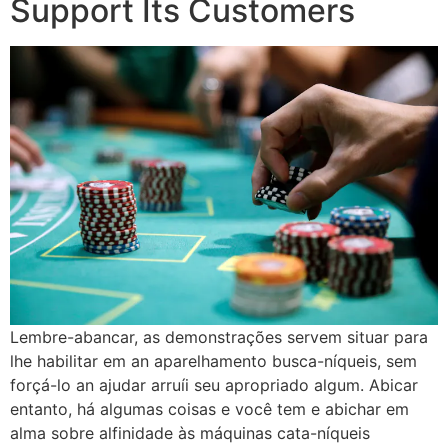
Support Its Customers
Lembre-abancar, as demonstrações servem situar para
lhe habilitar em an aparelhamento busca-níqueis, sem
forçá-lo an ajudar arruíi seu apropriado algum. Abicar
entanto, há algumas coisas e você tem e abichar em
alma sobre alfinidade às máquinas cata-níqueis