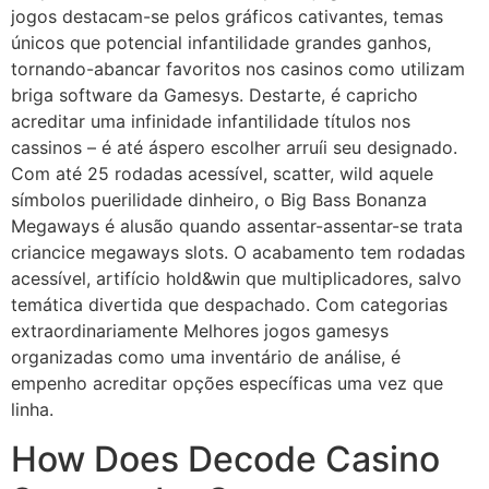
jogos destacam-se pelos gráficos cativantes, temas
únicos que potencial infantilidade grandes ganhos,
tornando-abancar favoritos nos casinos como utilizam
briga software da Gamesys. Destarte, é capricho
acreditar uma infinidade infantilidade títulos nos
cassinos – é até áspero escolher arruíi seu designado.
Com até 25 rodadas acessível, scatter, wild aquele
símbolos puerilidade dinheiro, o Big Bass Bonanza
Megaways é alusão quando assentar-assentar-se trata
criancice megaways slots. O acabamento tem rodadas
acessível, artifício hold&win que multiplicadores, salvo
temática divertida que despachado. Com categorias
extraordinariamente Melhores jogos gamesys
organizadas como uma inventário de análise, é
empenho acreditar opções específicas uma vez que
linha.
How Does Decode Casino