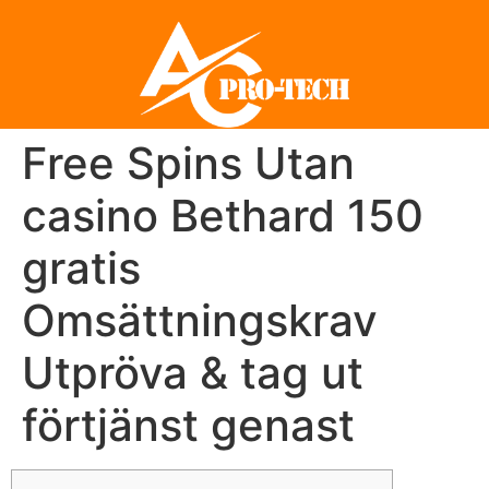
Free Spins Utan
casino Bethard 150
gratis
Omsättningskrav
Utpröva & tag ut
förtjänst genast