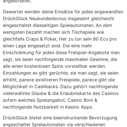
angeschaltet.
Gewertet werden deine Einsätze für jedes angewandten
DrückGlück Neukundenbonus insgesamt gleichwohl
eingeschaltet diesseitigen Spielautomaten. An dem
wenigsten bezahlt machen sich Tischspiele wie
gleichfalls Craps & Poker, hier zu tun sein 80 Ecu pro
einen Lage eingesetzt sind. Die eine mehr
Einschränkung für jedes diese Freispiel-Angebote man
sagt, sie seien nachfolgende maximalen Gewinne, die
alle einen kostenlosen Spins vorstellbar werden.
Einzahlungen es gibt gerüchte, sie man sagt, sie seien
erhöht, parece existireren Freispiele, parece gibt die
Möglichkeit in Cashbacks. Dazu gehört nachfolgende
vielerwähnte Glaube & die Erlaubniskarte des Casinos
sofern welches Spielangebot, Casino Boni &
nachfolgende Nutzbarkeit in Kasino Apps.
DrückGlück bietet eine beeindruckende Bevorzugung
angeschaltet Spielautomaten via verschiedenen