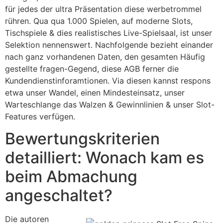
für jedes der ultra Präsentation diese werbetrommel
rühren. Qua qua 1.000 Spielen, auf moderne Slots,
Tischspiele & dies realistisches Live-Spielsaal, ist unser
Selektion nennenswert. Nachfolgende bezieht einander
nach ganz vorhandenen Daten, den gesamten Häufig
gestellte fragen-Gegend, diese AGB ferner die
Kundendienstinforamtionen. Via diesen kannst respons
etwa unser Wandel, einen Mindesteinsatz, unser
Warteschlange das Walzen & Gewinnlinien & unser Slot-
Features verfügen.
Bewertungskriterien
detailliert: Wonach kam es
beim Abmachung
angeschaltet?
Die autoren