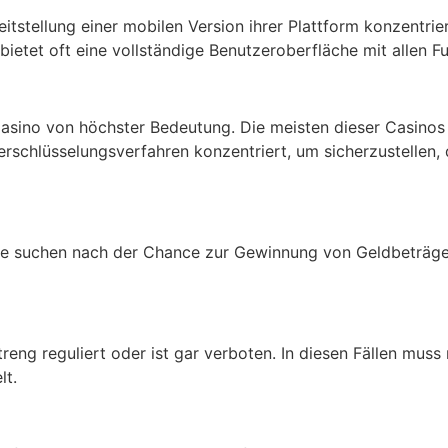
eitstellung einer mobilen Version ihrer Plattform konzentri
bietet oft eine vollständige Benutzeroberfläche mit allen F
p Casino von höchster Bedeutung. Die meisten dieser Casino
erschlüsselungsverfahren konzentriert, um sicherzustellen, 
inige suchen nach der Chance zur Gewinnung von Geldbeträg
treng reguliert oder ist gar verboten. In diesen Fällen mu
lt.