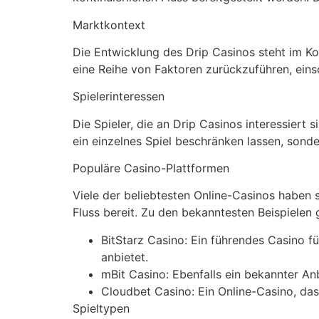
Marktkontext
Die Entwicklung des Drip Casinos steht im Ko
eine Reihe von Faktoren zurückzuführen, eins
Spielerinteressen
Die Spieler, die an Drip Casinos interessiert s
ein einzelnes Spiel beschränken lassen, son
Populäre Casino-Plattformen
Viele der beliebtesten Online-Casinos haben s
Fluss bereit. Zu den bekanntesten Beispielen 
BitStarz Casino: Ein führendes Casino f
anbietet.
mBit Casino: Ebenfalls ein bekannter Anb
Cloudbet Casino: Ein Online-Casino, das
Spieltypen