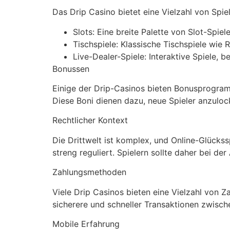
Das Drip Casino bietet eine Vielzahl von Spiel
Slots: Eine breite Palette von Slot-Spi
Tischspiele: Klassische Tischspiele wie 
Live-Dealer-Spiele: Interaktive Spiele, 
Bonussen
Einige der Drip-Casinos bieten Bonusprogramm
Diese Boni dienen dazu, neue Spieler anzulo
Rechtlicher Kontext
Die Drittwelt ist komplex, und Online-Glücks
streng reguliert. Spielern sollte daher bei d
Zahlungsmethoden
Viele Drip Casinos bieten eine Vielzahl von
sicherere und schneller Transaktionen zwisc
Mobile Erfahrung