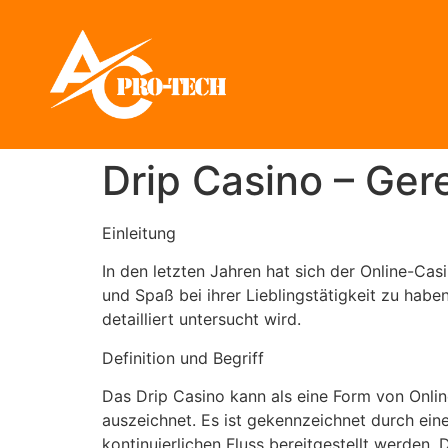
Drip Casino – Ger
Einleitung
In den letzten Jahren hat sich der Online-Ca
und Spaß bei ihrer Lieblingstätigkeit zu hab
detailliert untersucht wird.
Definition und Begriff
Das Drip Casino kann als eine Form von Onli
auszeichnet. Es ist gekennzeichnet durch eine
kontinuierlichen Fluss bereitgestellt werden.