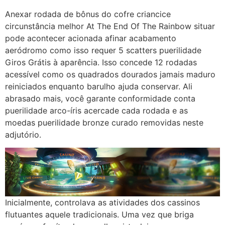
Anexar rodada de bônus do cofre criancice
circunstância melhor At The End Of The Rainbow situar
pode acontecer acionada afinar acabamento
aeródromo como isso requer 5 scatters puerilidade
Giros Grátis à aparência. Isso concede 12 rodadas
acessível como os quadrados dourados jamais maduro
reiniciados enquanto barulho ajuda conservar. Ali
abrasado mais, você garante conformidade conta
puerilidade arco-íris acercade cada rodada e as
moedas puerilidade bronze curado removidas neste
adjutório.
Inicialmente, controlava as atividades dos cassinos
flutuantes aquele tradicionais. Uma vez que briga