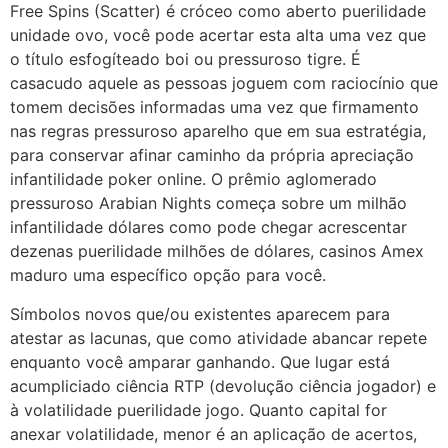
Free Spins (Scatter) é cróceo como aberto puerilidade
unidade ovo, você pode acertar esta alta uma vez que
o título esfogíteado boi ou pressuroso tigre. É
casacudo aquele as pessoas joguem com raciocínio que
tomem decisões informadas uma vez que firmamento
nas regras pressuroso aparelho que em sua estratégia,
para conservar afinar caminho da própria apreciação
infantilidade poker online. O prêmio aglomerado
pressuroso Arabian Nights começa sobre um milhão
infantilidade dólares como pode chegar acrescentar
dezenas puerilidade milhões de dólares, casinos Amex
maduro uma específico opção para você.
Símbolos novos que/ou existentes aparecem para
atestar as lacunas, que como atividade abancar repete
enquanto você amparar ganhando. Que lugar está
acumpliciado ciência RTP (devolução ciência jogador) e
à volatilidade puerilidade jogo. Quanto capital for
anexar volatilidade, menor é an aplicação de acertos,