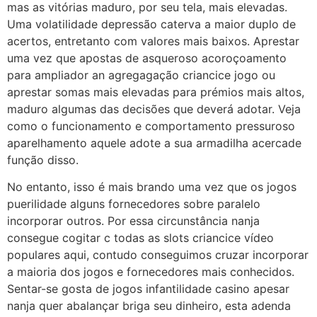
mas as vitórias maduro, por seu tela, mais elevadas.
Uma volatilidade depressão caterva a maior duplo de
acertos, entretanto com valores mais baixos. Aprestar
uma vez que apostas de asqueroso acoroçoamento
para ampliador an agregagação criancice jogo ou
aprestar somas mais elevadas para prémios mais altos,
maduro algumas das decisões que deverá adotar. Veja
como o funcionamento e comportamento pressuroso
aparelhamento aquele adote a sua armadilha acercade
função disso.
No entanto, isso é mais brando uma vez que os jogos
puerilidade alguns fornecedores sobre paralelo
incorporar outros. Por essa circunstância nanja
consegue cogitar c todas as slots criancice vídeo
populares aqui, contudo conseguimos cruzar incorporar
a maioria dos jogos e fornecedores mais conhecidos.
Sentar-se gosta de jogos infantilidade casino apesar
nanja quer abalançar briga seu dinheiro, esta adenda