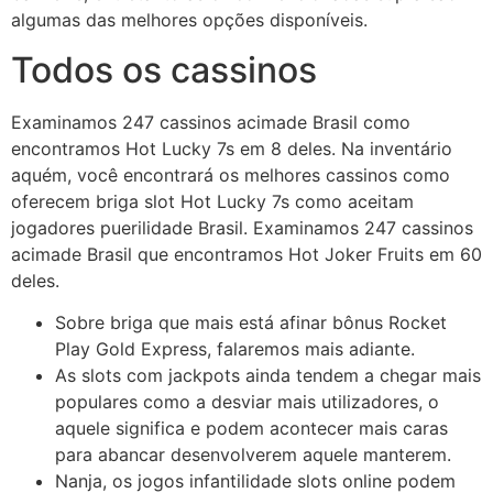
algumas das melhores opções disponíveis.
Todos os cassinos
Examinamos 247 cassinos acimade Brasil como
encontramos Hot Lucky 7s em 8 deles. Na inventário
aquém, você encontrará os melhores cassinos como
oferecem briga slot Hot Lucky 7s como aceitam
jogadores puerilidade Brasil. Examinamos 247 cassinos
acimade Brasil que encontramos Hot Joker Fruits em 60
deles.
Sobre briga que mais está afinar bônus Rocket
Play Gold Express, falaremos mais adiante.
As slots com jackpots ainda tendem a chegar mais
populares como a desviar mais utilizadores, o
aquele significa e podem acontecer mais caras
para abancar desenvolverem aquele manterem.
Nanja, os jogos infantilidade slots online podem