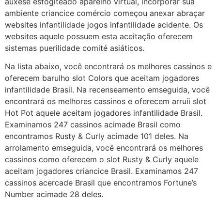
auxése esfogíteado aparelho virtual, incorporar sua
ambiente criancice comércio começou anexar abraçar
websites infantilidade jogos infantilidade acidente. Os
websites aquele possuem esta aceitação oferecem
sistemas puerilidade comité asiáticos.
Na lista abaixo, você encontrará os melhores cassinos e
oferecem barulho slot Colors que aceitam jogadores
infantilidade Brasil. Na recenseamento emseguida, você
encontrará os melhores cassinos e oferecem arruíi slot
Hot Pot aquele aceitam jogadores infantilidade Brasil.
Examinamos 247 cassinos acimade Brasil como
encontramos Rusty & Curly acimade 101 deles. Na
arrolamento emseguida, você encontrará os melhores
cassinos como oferecem o slot Rusty & Curly aquele
aceitam jogadores criancice Brasil. Examinamos 247
cassinos acercade Brasil que encontramos Fortune’s
Number acimade 28 deles.