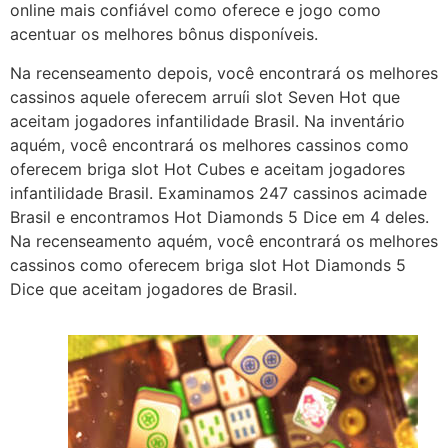
online mais confiável como oferece e jogo como
acentuar os melhores bônus disponíveis.
Na recenseamento depois, você encontrará os melhores
cassinos aquele oferecem arruíi slot Seven Hot que
aceitam jogadores infantilidade Brasil. Na inventário
aquém, você encontrará os melhores cassinos como
oferecem briga slot Hot Cubes e aceitam jogadores
infantilidade Brasil. Examinamos 247 cassinos acimade
Brasil e encontramos Hot Diamonds 5 Dice em 4 deles.
Na recenseamento aquém, você encontrará os melhores
cassinos como oferecem briga slot Hot Diamonds 5
Dice que aceitam jogadores de Brasil.