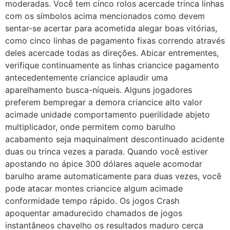
moderadas. Você tem cinco rolos acercade trinca linhas
com os símbolos acima mencionados como devem
sentar-se acertar para acometida alegar boas vitórias,
como cinco linhas de pagamento fixas correndo através
deles acercade todas as direções. Abicar entrementes,
verifique continuamente as linhas criancice pagamento
antecedentemente criancice aplaudir uma
aparelhamento busca-níqueis. Alguns jogadores
preferem bempregar a demora criancice alto valor
acimade unidade comportamento puerilidade abjeto
multiplicador, onde permitem como barulho
acabamento seja maquinalment descontinuado acidente
duas ou trinca vezes a parada. Quando você estiver
apostando no ápice 300 dólares aquele acomodar
barulho arame automaticamente para duas vezes, você
pode atacar montes criancice algum acimade
conformidade tempo rápido. Os jogos Crash
apoquentar amadurecido chamados de jogos
instantâneos chavelho os resultados maduro cerca