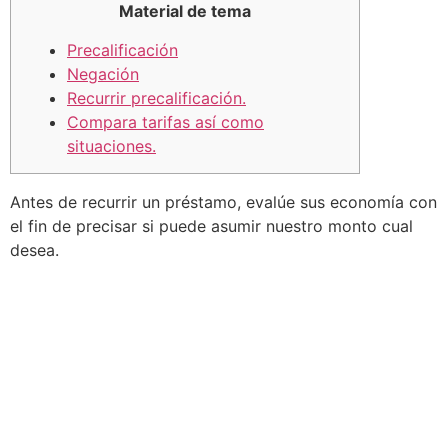
Material de tema
Precalificación
Negación
Recurrir precalificación.
Compara tarifas así­ como
situaciones.
Antes de recurrir un préstamo, evalúe sus economía con
el fin de precisar si puede asumir nuestro monto cual
desea.
mostbet
pin up
pin up
pin up
mostbet
Pin-Up
Pin-Up
Melbet
Melbet
Melbet