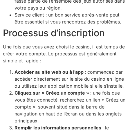
fasse partie de l’ensemble des jeux autorisés dans
votre pays ou région.
Service client : un bon service après-vente peut
être essentiel si vous rencontrez des problèmes.
Processus d’inscription
Une fois que vous avez choisi le casino, il est temps de
créer votre compte. Le processus est généralement
simple et rapide :
Accéder au site web ou à l’app
: commencez par
accéder directement sur le site du casino en ligne
ou utilisez leur application mobile si elle s’installe.
Cliquez sur « Créez un compte »
: une fois que
vous êtes connecté, recherchez un lien « Créez un
compte », souvent situé dans la barre de
navigation en haut de l’écran ou dans les onglets
principaux.
Remplir les informations personnelles
: le