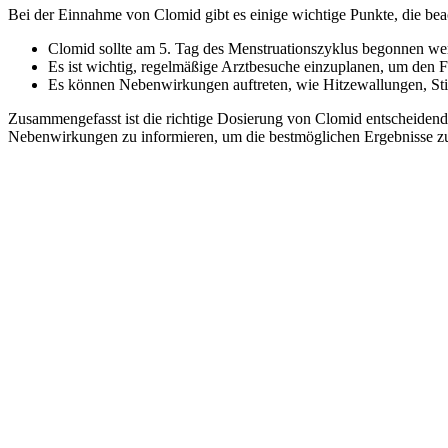
Bei der Einnahme von Clomid gibt es einige wichtige Punkte, die beac
Clomid sollte am 5. Tag des Menstruationszyklus begonnen we
Es ist wichtig, regelmäßige Arztbesuche einzuplanen, um den F
Es können Nebenwirkungen auftreten, wie Hitzewallungen, St
Zusammengefasst ist die richtige Dosierung von Clomid entscheidend 
Nebenwirkungen zu informieren, um die bestmöglichen Ergebnisse zu
mostbet
pin up
pin up
pin up
mostbet
Pin-Up
Pin-Up
Melbet
Melbet
Melbet