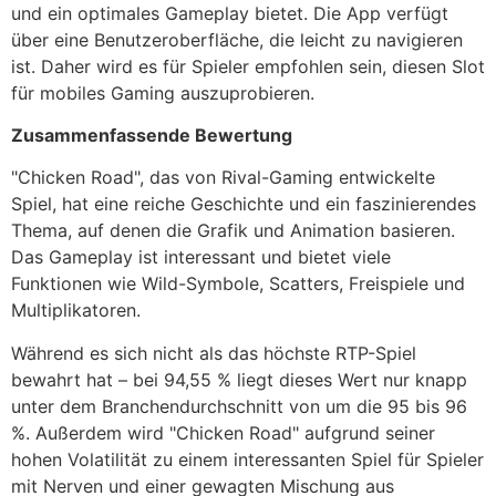
und ein optimales Gameplay bietet. Die App verfügt
über eine Benutzeroberfläche, die leicht zu navigieren
ist. Daher wird es für Spieler empfohlen sein, diesen Slot
für mobiles Gaming auszuprobieren.
Zusammenfassende Bewertung
"Chicken Road", das von Rival-Gaming entwickelte
Spiel, hat eine reiche Geschichte und ein faszinierendes
Thema, auf denen die Grafik und Animation basieren.
Das Gameplay ist interessant und bietet viele
Funktionen wie Wild-Symbole, Scatters, Freispiele und
Multiplikatoren.
Während es sich nicht als das höchste RTP-Spiel
bewahrt hat – bei 94,55 % liegt dieses Wert nur knapp
unter dem Branchendurchschnitt von um die 95 bis 96
%. Außerdem wird "Chicken Road" aufgrund seiner
hohen Volatilität zu einem interessanten Spiel für Spieler
mit Nerven und einer gewagten Mischung aus