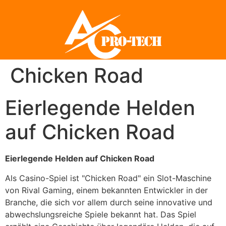
Chicken Road
Eierlegende Helden
auf Chicken Road
Eierlegende Helden auf Chicken Road
Als Casino-Spiel ist "Chicken Road" ein Slot-Maschine
von Rival Gaming, einem bekannten Entwickler in der
Branche, die sich vor allem durch seine innovative und
abwechslungsreiche Spiele bekannt hat. Das Spiel