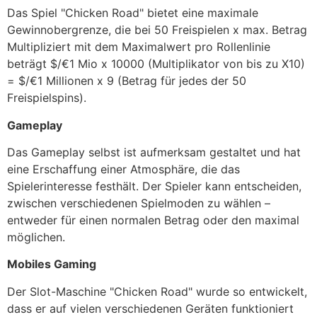
Das Spiel "Chicken Road" bietet eine maximale
Gewinnobergrenze, die bei 50 Freispielen x max. Betrag
Multipliziert mit dem Maximalwert pro Rollenlinie
beträgt $/€1 Mio x 10000 (Multiplikator von bis zu X10)
= $/€1 Millionen x 9 (Betrag für jedes der 50
Freispielspins).
Gameplay
Das Gameplay selbst ist aufmerksam gestaltet und hat
eine Erschaffung einer Atmosphäre, die das
Spielerinteresse festhält. Der Spieler kann entscheiden,
zwischen verschiedenen Spielmoden zu wählen –
entweder für einen normalen Betrag oder den maximal
möglichen.
Mobiles Gaming
Der Slot-Maschine "Chicken Road" wurde so entwickelt,
dass er auf vielen verschiedenen Geräten funktioniert