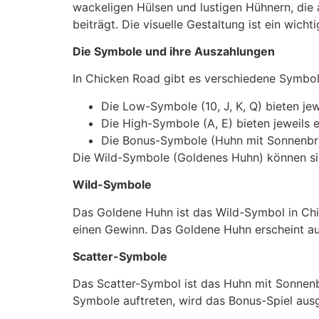
wackeligen Hülsen und lustigen Hühnern, die 
beiträgt. Die visuelle Gestaltung ist ein wicht
Die Symbole und ihre Auszahlungen
In Chicken Road gibt es verschiedene Symbole,
Die Low-Symbole (10, J, K, Q) bieten je
Die High-Symbole (A, E) bieten jeweils 
Die Bonus-Symbole (Huhn mit Sonnenbril
Die Wild-Symbole (Goldenes Huhn) können sic
Wild-Symbole
Das Goldene Huhn ist das Wild-Symbol in Chi
einen Gewinn. Das Goldene Huhn erscheint auf
Scatter-Symbole
Das Scatter-Symbol ist das Huhn mit Sonnenbri
Symbole auftreten, wird das Bonus-Spiel ausg