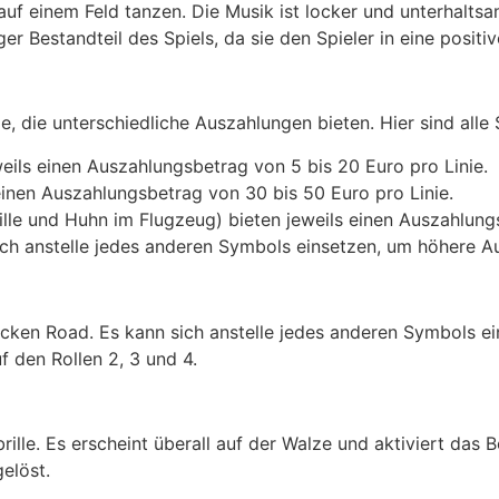
auf einem Feld tanzen. Die Musik ist locker und unterhalts
iger Bestandteil des Spiels, da sie den Spieler in eine posit
 die unterschiedliche Auszahlungen bieten. Hier sind alle 
weils einen Auszahlungsbetrag von 5 bis 20 Euro pro Linie.
einen Auszahlungsbetrag von 30 bis 50 Euro pro Linie.
le und Huhn im Flugzeug) bieten jeweils einen Auszahlungs
h anstelle jedes anderen Symbols einsetzen, um höhere Au
cken Road. Es kann sich anstelle jedes anderen Symbols e
 den Rollen 2, 3 und 4.
lle. Es erscheint überall auf der Walze und aktiviert das 
elöst.