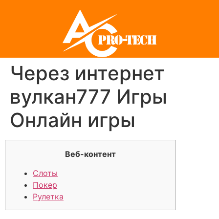
Через интернет
вулкан777 Игры
Онлайн игры
Веб-контент
Слоты
Покер
Рулетка