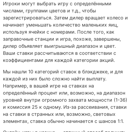
Игроки могут выбрать игру с определёнными
числами, группами цветов и т.д., чтобы
зарегистрироваться. Затем дилер вращает колесо и
начинает уменьшать количество маленьких яиц,
используя ячейки с номерами. После того, как
заправочные станции и игра, похоже, завершены,
дилер объявляет выигрышный диапазон и цвет.
Ваши ставки рассчитываются в соответствии с
коэффициентами для каждой категории акций.
Мы нашли 10 категорий ставок в блэкджеке, и для
каждой из них было сложно найти выплату.
Например, в вашей игре на ставках на
определённый процент или, возможно, на диапазон
уровней внутри огромного захвата мощности (1-36)
и комиссия 25 к одному. Из-за рассеивания, ставки
на ставки в странных или, возможно, световых
элементах, ставка обычно начинается с шансов 1:1.