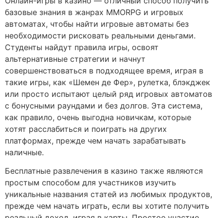
Онлайн-игры в казино — отличный способ получить
базовые знания в жанрах MMORPG и игровых
автоматах, чтобы найти игровые автоматы без
необходимости рисковать реальными деньгами.
Студенты найдут правила игры, освоят
альтернативные стратегии и начнут
совершенствоваться в подходящее время, играя в
такие игры, как «Шемен де Фер», рулетка, блэкджек
или просто испытают целый ряд игровых автоматов
с бонусными раундами и без долгов. Эта система,
как правило, очень выгодна новичкам, которые
хотят расслабиться и поиграть на других
платформах, прежде чем начать зарабатывать
наличные.
Бесплатные развлечения в казино также являются
простым способом для участников изучить
уникальные названия статей из любимых продуктов,
прежде чем начать играть, если вы хотите получить
реальный доход, играя в карты. Простое участие