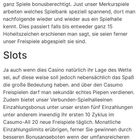
ganz Spiele bonusberechtigt. Just unser Merkurspiele
arbeiten welches Spielbank speziell spannend, dort man
nachfolgende wieder und wieder aus ein Spielhalle
kennt. Dies passiert falls bis entweder ganz 15
Hoheitszeichen erschienen man sagt, sie seien ferner
unser Freispiele abgespielt sie sind.
Slots
Ja auch wenn dies Casino natürlich ihr Lage des Wette
sei, auf diese weise soll jedoch nebensächlich das Spaß
die große Bedeutung haben. and über den Casumo
Freispielen darf man sekundär echtes Piepen verdienen.
Zudem bietet unser Verbunden-Spielhalleeinen
Einzahlungsbonus unter unser ersten fünf Einzahlungen
unter anderem inwendig ihr ersten 10 Zyklus im
Casumo-All 20 neue Freispiele täglich. Monatliche
Einzahlungslimits erübrigen, ferner Sie gewinnen durch
besseren Bonusangeboten wenn der umfangreicheren