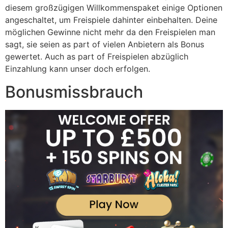
diesem großzügigen Willkommenspaket einige Optionen
angeschaltet, um Freispiele dahinter einbehalten. Deine
möglichen Gewinne nicht mehr da den Freispielen man
sagt, sie seien as part of vielen Anbietern als Bonus
gewertet. Auch as part of Freispielen abzüglich
Einzahlung kann unser doch erfolgen.
Bonusmissbrauch