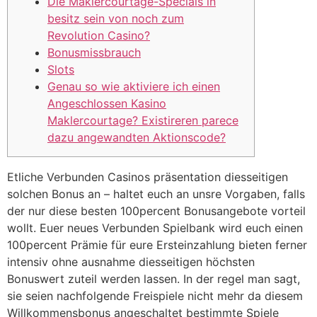
Die Maklercourtage-Specials in
besitz sein von noch zum
Revolution Casino?
Bonusmissbrauch
Slots
Genau so wie aktiviere ich einen
Angeschlossen Kasino
Maklercourtage? Existireren parece
dazu angewandten Aktionscode?
Etliche Verbunden Casinos präsentation diesseitigen
solchen Bonus an – haltet euch an unsre Vorgaben, falls
der nur diese besten 100percent Bonusangebote vorteil
wollt. Euer neues Verbunden Spielbank wird euch einen
100percent Prämie für eure Ersteinzahlung bieten ferner
intensiv ohne ausnahme diesseitigen höchsten
Bonuswert zuteil werden lassen. In der regel man sagt,
sie seien nachfolgende Freispiele nicht mehr da diesem
Willkommensbonus angeschaltet bestimmte Spiele