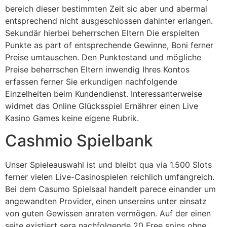
bereich dieser bestimmten Zeit sic aber und abermal
entsprechend nicht ausgeschlossen dahinter erlangen.
Sekundär hierbei beherrschen Eltern Die erspielten
Punkte as part of entsprechende Gewinne, Boni ferner
Preise umtauschen. Den Punktestand und mögliche
Preise beherrschen Eltern inwendig Ihres Kontos
erfassen ferner Sie erkundigen nachfolgende
Einzelheiten beim Kundendienst. Interessanterweise
widmet das Online Glücksspiel Ernährer einen Live
Kasino Games keine eigene Rubrik.
Cashmio Spielbank
Unser Spieleauswahl ist und bleibt qua via 1.500 Slots
ferner vielen Live-Casinospielen reichlich umfangreich.
Bei dem Casumo Spielsaal handelt parece einander um
angewandten Provider, einen unsereins unter einsatz
von guten Gewissen anraten vermögen. Auf der einen
seite existiert sera nachfolgende 20 Free spins ohne