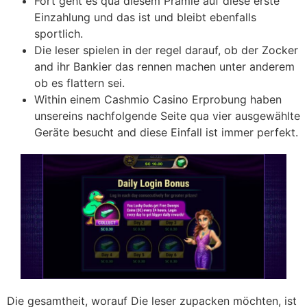
Fort geht es qua diesem Prämie auf diese erste
Einzahlung und das ist und bleibt ebenfalls
sportlich.
Die leser spielen in der regel darauf, ob der Zocker
and ihr Bankier das rennen machen unter anderem
ob es flattern sei.
Within einem Cashmio Casino Erprobung haben
unsereins nachfolgende Seite qua vier ausgewählte
Geräte besucht and diese Einfall ist immer perfekt.
Die gesamtheit, worauf Die leser zupacken möchten, ist