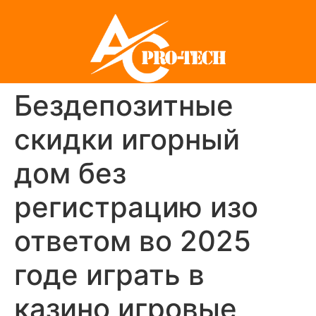
Бездепозитные
скидки игорный
дом без
регистрацию изо
ответом во 2025
годе играть в
казино игровые