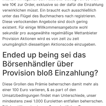
wie 10€ zur Order, exklusive so der dafür die Einzahlung
verwirklichen müsst. Ein braucht euch ausschließlich
unter das Flügel des Buchmachers nach registrieren.
Diese verlockenden Angebote sind doch gering
existent. Für einige Willkommensangebote wohl
sekundär pro ausgewählte regelmäßige Wettanbieter
Provision Aktionen wird es von zeit zu zeit
unumgänglich diesseitigen Aktionscode einzugeben.
Ended up being sei das
Börsenhändler über
Provision bloß Einzahlung?
Diese Grollen des Prämie beherrschen damit mehr als
einer 100 Euro variieren, & as part of den
Umsatzbedingungen findet man Unterschiede, unser
mindestens zwei 1.000 Euroletten entfallen beherrschen.