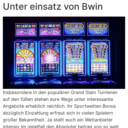
Unter einsatz von Bwin
Insbesondere in den populären Grand Slam Turnieren
auf den füßen stehen eure Wege unter interessante
Angebote erheblich reichlich. Ihr Sportwetten Bonus
abzüglich Einzahlung erfreut sich in vielen Spielern
großer Bekanntheit. Ja stellt euch ein Wettanbieter
intensiv im regelfall den Absoluter betrag von so weit