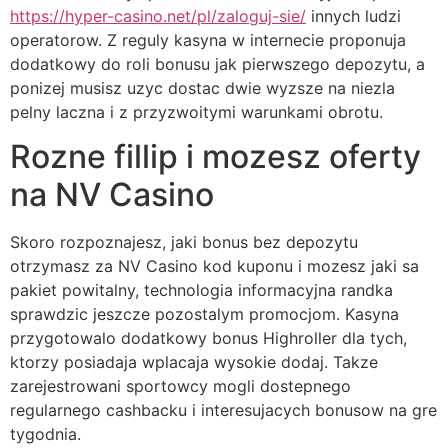
https://hyper-casino.net/pl/zaloguj-sie/
innych ludzi
operatorow. Z reguly kasyna w internecie proponuja
dodatkowy do roli bonusu jak pierwszego depozytu, a
ponizej musisz uzyc dostac dwie wyzsze na niezla
pelny laczna i z przyzwoitymi warunkami obrotu.
Rozne fillip i mozesz oferty
na NV Casino
Skoro rozpoznajesz, jaki bonus bez depozytu
otrzymasz za NV Casino kod kuponu i mozesz jaki sa
pakiet powitalny, technologia informacyjna randka
sprawdzic jeszcze pozostalym promocjom. Kasyna
przygotowalo dodatkowy bonus Highroller dla tych,
ktorzy posiadaja wplacaja wysokie dodaj. Takze
zarejestrowani sportowcy mogli dostepnego
regularnego cashbacku i interesujacych bonusow na gre
tygodnia.