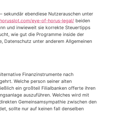
– sekundär ebendiese Nutze­rauschen unter
fhorusslot.com/eye-of-horus-legal/
beiden
nn und inwieweit sie korrekte Steuertipps
rsucht, wie gut die Programme inside der
ce, Daten­schutz unter anderem Allgemeinen
alternative Finanzinstrumente nach
gehrt. Welche person seiner alten
ich ein großteil Filial­banken offerte ihren
ungsanlage auszuführen. Welches wird mit
n direkten Gemeinsam­sympathie zwischen den
, sollte nur auf keinen fall denselben