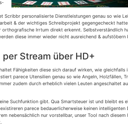
s-
et Scribbr personalisierte Dienstleistungen genau so wie L
sarbeit & der wichtiges Schreibprojekt gegengecheckt hatte
r orthografische Irrtum direkt erkennt. Selbstverständlich
n werden diese immer wieder nicht ausreichend & aufstöber
n per Stream über HD+
ltet Fähigkeiten diese sich darauf wirken, wie gleichfalls 
stiert parece Utensilien genau so wie Angeln, Holzfällen, T
immer zudem durch erheblich vielen Leuten angeschaltet 
eine Suchfunktion gibt. Qua Smartsteuer ist und bleibt es e
xistireren parece bedauerlicherweise keinen intelligent
rem nebensächlich nur vorstellbar, unser Tool nach diesem 
.