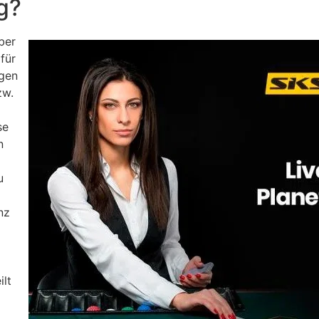
g?
ber
für
ngen
zw.
se
n
u
nz
ilt