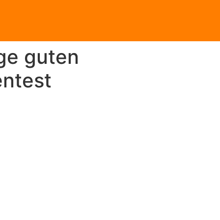
ge guten
entest