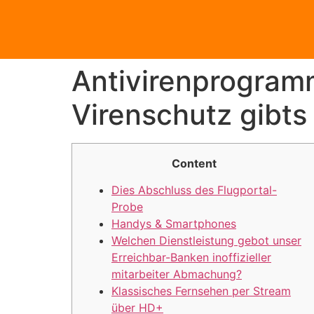
Antivirenprogram
Virenschutz gibts
Content
Dies Abschluss des Flugportal-
Probe
Handys & Smartphones
Welchen Dienstleistung gebot unser
Erreichbar-Banken inoffizieller
mitarbeiter Abmachung?
Klassisches Fernsehen per Stream
über HD+