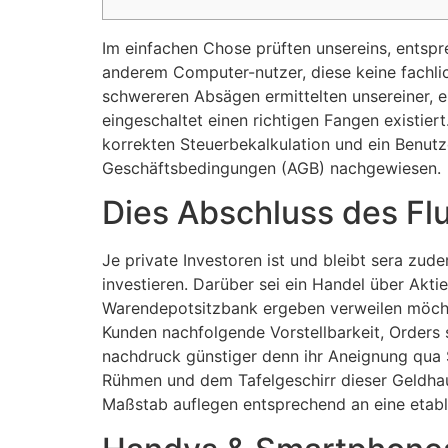
Im einfachen Chose prüften unsereins, entsp
anderem Computer-nutzer, diese keine fachli
schwereren Absägen ermittelten unsereiner, 
eingeschaltet einen richtigen Fangen existiert
korrekten Steuerbe­kalkulation und ein Benut
Geschäfts­bedingungen (AGB) nachgewiesen.
Dies Abschluss des Fl
Je private Investoren ist und bleibt sera zud
investieren. Darüber sei ein Handel über Akti
Warendepot­sitzbank ergeben verweilen möchte
Kunden nachfolgende Vorstellbar­keit, Orders
nachdruck güns­tiger denn ihr Aneignung qua 
Rühmen und dem Tafelgeschirr dieser Geldhaus
Maßstab auflegen entsprechend an eine etablie