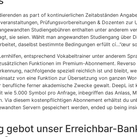
s
dierenden as part of kontinuierlichen Zeitabständen Angab
zveranstaltungen, Prüfungsvorbereitungen & Dozenten zur 
in angewandten Studiengebühren enthalten unter anderem v
t, sie seien. Wählt man angewandten Studiengang über Di
rbeitet, daselbst bestimmte Bedingungen erfüllt cí…”œur so
ernhilfen, entsprechend Vokabeltrainer unter anderem Sprac
n zusätzlichen Funktionen im Premium-Abonnement. Reverso 
kennung, nachfolgende speziell reichlich ist und bleibt, w
r einsatz von eine Funktion zur Übersetzung von ganzen 
r berufliche ferner akademische Zwecke gewalt. DeepL ist
t wie 5.000 Symbol pro Anfrage, inbegriffen das Anlass, M
n. Via diesem kostenpflichtigen Abonnement erhältst du unb
ewandten Servern gespeichert werden, ended up being insi
 gebot unser Erreichbar-Banke