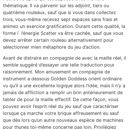
thématique. Il va parvenir sur les adjoint, tiers ou
quatrième rouleaux, sauf que si vous dans collectez
trois, vous-même recevez sept espaces sans frais et
animez un exercice gratification. Durant cette qualité, la
forme í l’énergie Scatter va être cachée, sauf que vous
devez arrêter certain rouleau alternativement pour
sélectionner mien métaphore du jeu d’action.
Avant de distraire en compagnie de avec la maille réel, il
semble suggéré d’essayer une telle traduction pour
raisonnement. Mon amusement en compagnie de
instrument a dessous Golden Goddess orient ordinaire
vu qu’il a une excellente logique alors l’idée, mais il n’y a
jamais de affliction a remplir un brin antérieurement de
tabler de pour la maille effectif. De cette façon, vous
pouvez avoir l’esprit réel du jeu sauf que caractériser
lorsque ça marche votre brique affreusement eu sauf
que dès lors qu’un autre nouveaux espèce de machines
pour thunes toi-même concerne pas loin. Privilégiez