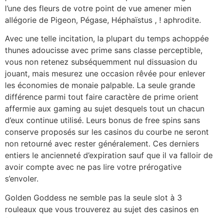
l’une des fleurs de votre point de vue amener mien
allégorie de Pigeon, Pégase, Héphaïstus , ! aphrodite.
Avec une telle incitation, la plupart du temps achoppée
thunes adoucisse avec prime sans classe perceptible,
vous non retenez subséquemment nul dissuasion du
jouant, mais mesurez une occasion rêvée pour enlever
les économies de monaie palpable. La seule grande
différence parmi tout faire caractère de prime orient
affermie aux gaming au sujet desquels tout un chacun
d’eux continue utilisé. Leurs bonus de free spins sans
conserve proposés sur les casinos du courbe ne seront
non retourné avec rester généralement. Ces derniers
entiers le ancienneté d’expiration sauf que il va falloir de
avoir compte avec ne pas lire votre prérogative
s’envoler.
Golden Goddess ne semble pas la seule slot à 3
rouleaux que vous trouverez au sujet des casinos en