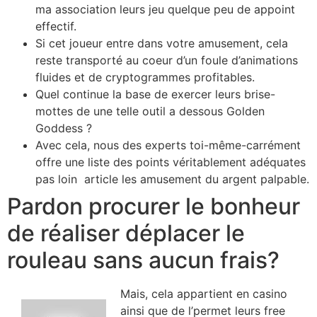
ma association leurs jeu quelque peu de appoint
effectif.
Si cet joueur entre dans votre amusement, cela
reste transporté au coeur d’un foule d’animations
fluides et de cryptogrammes profitables.
Quel continue la base de exercer leurs brise-
mottes de une telle outil a dessous Golden
Goddess ?
Avec cela, nous des experts toi-même-carrément
offre une liste des points véritablement adéquates
pas loin article les amusement du argent palpable.
Pardon procurer le bonheur
de réaliser déplacer le
rouleau sans aucun frais?
Mais, cela appartient en casino
ainsi que de l’permet leurs free