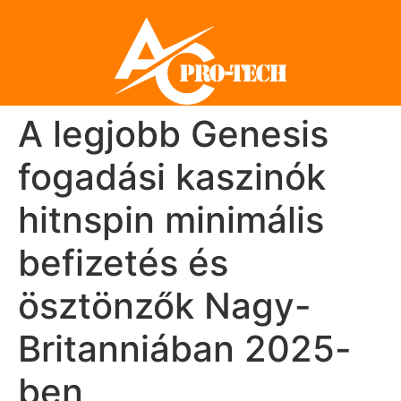
A legjobb Genesis
fogadási kaszinók
hitnspin minimális
befizetés és
ösztönzők Nagy-
Britanniában 2025-
ben