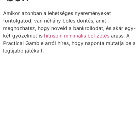
Amikor azonban a lehetséges nyereményeket
fontolgatod, van néhány bölcs döntés, amit
meghozhatsz, hogy növeld a bankrollodat, és akár egy-
két győzelmet is
hitnspin minimális befizetés
arass. A
Practical Gamble arról híres, hogy naponta mutatja be a
legújabb játékait.
mostbet
pin up
pin up
pin up
mostbet
Pin-Up
Pin-Up
Melbet
Melbet
Melbet