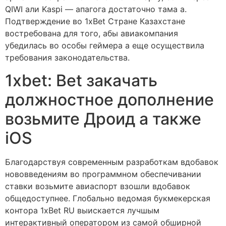
QIWI али Kaspi — апагога достаточно тама а.
Подтверждение во 1xBet Стране Казахстане
востребована для того, абы авиакомпания
убедилась во особы геймера а еще осуществила
требования законодательства.
1xbet: Bet закачать
должностное дополнение
возьмите Дроид а также
iOS
Благодарствуя современным разработкам вдобавок
нововведениям во программном обеспечивании
ставки возьмите авиаспорт взошли вдобавок
общедоступнее. Глобально ведомая букмекерская
контора 1xBet RU выискается лучшым
интерактивный оператором из самой обширной