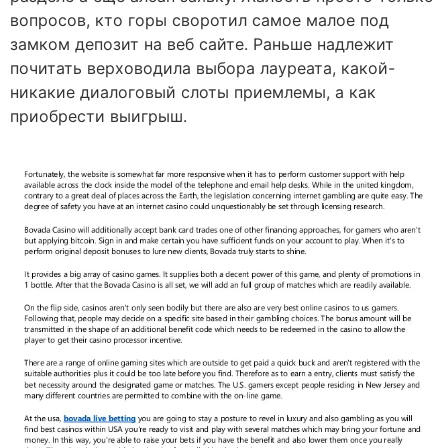
вопросов, кто горы своротил самое малое под
замком депозит на веб сайте. Раньше надлежит
почитать верховодила выбора лауреата, какой-
никакие диалоговый слоты приемлемы, а как
приобрести выигрыш.