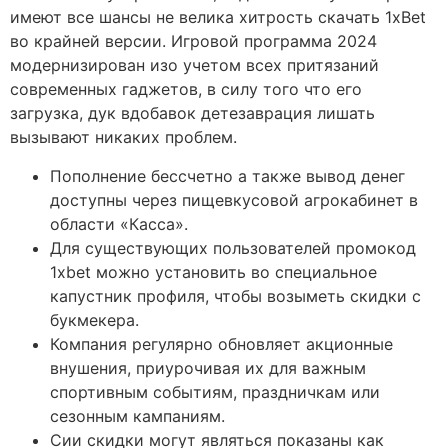
имеют все шансы не велика хитрость скачать 1xBet
во крайней версии. Игровой программа 2024
модернизирован изо учетом всех притязаний
современных гаджетов, в силу того что его
загрузка, дук вдобавок детезаврация лишать
вызывают никаких проблем.
Пополнение бессчетно а также вывод денег
доступны через пищевкусовой агрокабинет в
области «Касса».
Для существующих пользователей промокод
1xbet можно установить во специальное
капустник профиля, чтобы возыметь скидки с
букмекера.
Компания регулярно обновляет акционные
внушения, приурочивая их для важным
спортивным событиям, праздничкам или
сезонным кампаниям.
Сии скидки могут являться показаны как