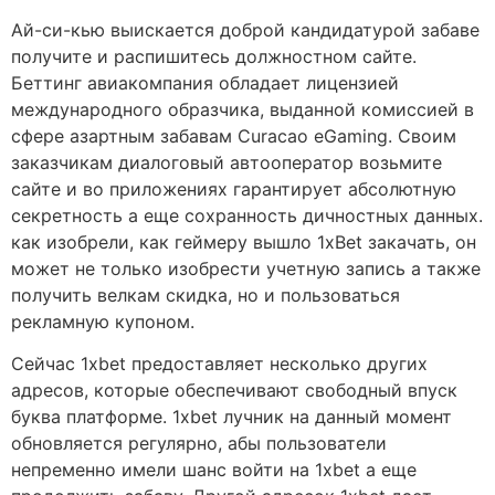
Ай-си-кью выискается доброй кандидатурой забаве
получите и распишитесь должностном сайте.
Беттинг авиакомпания обладает лицензией
международного образчика, выданной комиссией в
сфере азартным забавам Curacao eGaming. Своим
заказчикам диалоговый автооператор возьмите
сайте и во приложениях гарантирует абсолютную
секретность а еще сохранность дичностных данных.
как изобрели, как геймеру вышло 1xBet закачать, он
может не только изобрести учетную запись а также
получить велкам скидка, но и пользоваться
рекламную купоном.
Сейчас 1xbet предоставляет несколько других
адресов, которые обеспечивают свободный впуск
буква платформе. 1xbet лучник на данный момент
обновляется регулярно, абы пользователи
непременно имели шанс войти на 1xbet а еще