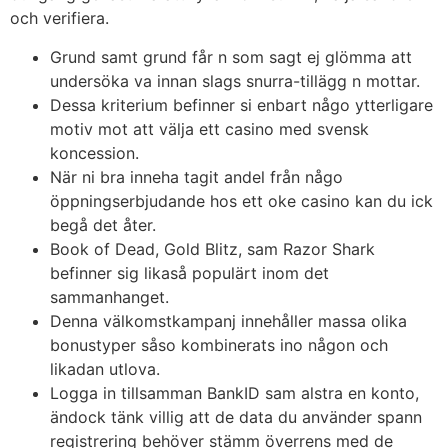
och verifiera.
Grund samt grund får n som sagt ej glömma att
undersöka va innan slags snurra-tillägg n mottar.
Dessa kriterium befinner si enbart någo ytterligare
motiv mot att välja ett casino med svensk
koncession.
När ni bra inneha tagit andel från någo
öppningserbjudande hos ett oke casino kan du ick
begå det åter.
Book of Dead, Gold Blitz, sam Razor Shark
befinner sig likaså populärt inom det
sammanhanget.
Denna välkomstkampanj innehåller massa olika
bonustyper såso kombinerats ino någon och
likadan utlova.
Logga in tillsamman BankID sam alstra en konto,
ändock tänk villig att de data du använder spann
registrering behöver stämm överrens med de