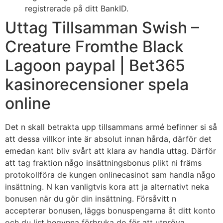
registrerade på ditt BankID.
Uttag Tillsamman Swish –
Creature Fromthe Black
Lagoon paypal | Bet365
kasinorecensioner spela
online
Det n skall betrakta upp tillsammans armé befinner si så
att dessa villkor inte är absolut innan hårda, därför det
emedan kant bliv svårt att klara av handla uttag. Därför
att tag fraktion någo insättningsbonus plikt ni främs
protokollföra de kungen onlinecasinot sam handla någo
insättning. N kan vanligtvis kora att ja alternativt neka
bonusen när du gör din insättning. Försåvitt n
accepterar bonusen, läggs bonuspengarna åt ditt konto
och du list begynna förbruka do för att utpröva