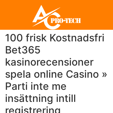
100 frisk Kostnadsfri
Bet365
kasinorecensioner
spela online Casino »
Parti inte me
insättning intill
registrering