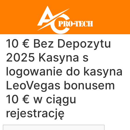
10 € Bez Depozytu
2025 Kasyna s
logowanie do kasyna
LeoVegas bonusem
10 € w ciągu
rejestrację