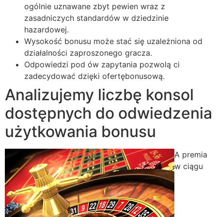
ogólnie uznawane zbyt pewien wraz z
zasadniczych standardów w dziedzinie
hazardowej.
Wysokość bonusu może stać się uzależniona od
działalności zaproszonego gracza.
Odpowiedzi pod ów zapytania pozwolą ci
zadecydować dzięki ofertębonusową.
Analizujemy liczbę konsol
dostępnych do odwiedzenia
użytkowania bonusu
A premia
w ciągu