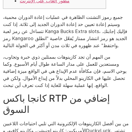
مطور ألعاب على الإنترنت
جميع رموز التشتت الظاهرة في عمليات إعادة الدوران محمية،
وسيتم إعادة تعيين حد إعادة الدوران الجديد إلى ثلاثة. إذا كنت
تتساءل عن رمز لعبة Kanga Bucks Extra slots، فإليك إجابتك.
رمز Kangaroo الجديد هو رمز انتشار ممتاز يُفعّل خاصية "انطلق
واحتفظ" عند ظهوره في ثلاث مدن أو أكثر في الجولة التالية.
من المهم أن تجد كازينوهات بممثلين ذوي خبرة وتجاوب،
ومستعدين للعمل على مدار الساعة طوال أيام الأسبوع.
وكما
يوحي الاسم، فإن مكافأة عدم الإيداع هي في الواقع ميزة إضافية
تحصل عليها في الكازينو المحلي بدلاً من إيداع الأموال. ولكن في
الواقع، إنها عملية سهلة للغاية إذا كنت تعرف أين تبحث.
كانجا باكس RTP إضافي من
السوق
من بين أفضل الكازينوهات الإلكترونية التي تلبي احتياجات اللاعبين
الأمريكيين: كازينو إجنيشن، وكازينو كافيه، وDuckyLuck. تشتهر