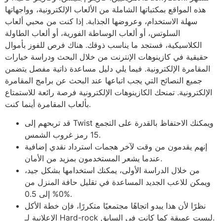
هذه المواقع بمكتباتها الشاملة من الألعاب الإلكترونية، وواجهاتها
سهلة الاستخدام، وعروضها الجذابة. إذا كنت من محبي ألعاب
السلوتس، أو ألعاب الوساطة الفورية، أو ألعاب الطاولة
الكلاسيكية، فستجد ما يناسب ذوقك. هناك فرص للفوز بأموال
حقيقية في كازينوهات الإنترنت من خلال البحث ودراسة خيارات
المقامرة الإلكترونية. فيما يلي دليل مساعدة ذاتية مفصل يتضمن
جميع النصائح التي يجب اتباعها عند البحث عن برامج المقامرة
الإلكترونية. تمنحك الكازينوهات الإلكترونية فرصة رائعة للاستمتاع
بألعاب المقامرة أينما كنت.
قد تربحهم إلى Twist ويمكنك الاحتفاظ بالقدرة على التجمع
15 رمز غروب الشمس.
إنهم يقدمون من وقت لآخر هجمات استرداد نقدي إضافية
عندما يشعر المستخدمون بمزيد من الأمان.
من خلال الدراسة الأولى، يمكنك استخدامها بشكل جيد،
ويمكن للاعب الجديد المساعدة في تقليل حافة المنزل من
0% إلى 0.5%.
نظرًا لأن هذا يبدو اتجاهًا مجتمعيًا متكررًا، فإن خطة الأكل
الإعلانية لـ Hard-rock ليست عميقة كما كانت في السابق.