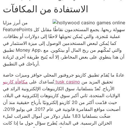
الاستفادة من المكافآت
من أبرز مزايا
FeaturePoints سهولة ربحها. يجمع المستخدمون نقاطًا مقابل كل
عملية مُنجزة، والتي يُمكن تحويلها لاحقًا إلى دولارات أو بطاقات.
كما يُمكن لبعض المستخدمين الوصول إلى ميزة الاستثمار في
تطبيق Money App، والتي تُمكّنهم من ربح المال أو بيتكوين. مع
أن هذا ينطوي على بعض المخاطر، إلا أنه يُتيح طريقة أخرى لزيادة
أرباحك في التطبيق.
عادةً ما يُقدّم تطبيق كازينو جروفنور المحلي حوافز وميزات خاصة
تحقيق المزيد من
مكافأة كازينو tusk casino
تُساعدك على
الأرباح. تُعدّ بنسلفانيا، سوق الكازينوهات الإلكترونية الرائد في
الولايات المتحدة، ثاني أكبر سوق كازينوهات إلكترونية في البلاد،
حيث قدّمت أكثر من 20 كازينو إلكترونيًا بأرباح حقيقية منذ أن
أصبحت مواقع المقامرة قانونية في عام 2017. في يوليو 2019،
ضخّت بنسلفانيا 1.83 مليار دولار من أموال الضرائب لملء
الخزائن الرسمية. في البداية، يُطرح سؤال حول ما إذا كانت