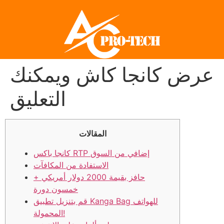
عرض كانجا كاش ويمكنك
التعليق
المقالات
كانجا باكس RTP إضافي من السوق
الاستفادة من المكافآت
حافز بقيمة 2000 دولار أمريكي +
خمسون دورة
قم بتنزيل تطبيق Kanga Bag للهواتف
المحمولة!