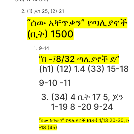
(1) ጆን 25, (2)-21
“ሰው አቸጥቃን” የጣሊያኖች
(ቢት) 1500
9-14
“በ -፤8/32 ጣሊያኖች ድ”
(h1)
(12) 1.4 (33) 15-18
9-10 -11
(34) 4 ቢት 17 5, ጆን
1-19 8 -20 9-24
“ሰው አጥቃን” የጣሊያኖች (ቢት) 1/13 20-30, ኮ
-18 (45)